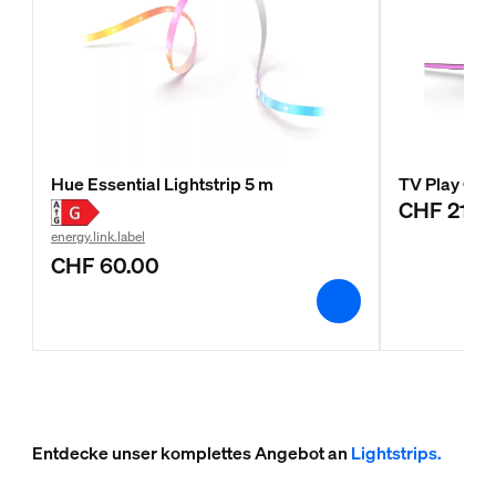
Hue Essential Lightstrip 5 m
TV Play Grad
CHF 210.
energy.link.label
CHF 60.00
Entdecke unser komplettes Angebot an
Lightstrips.