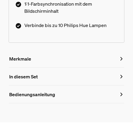
1:1-Farbsynchronisation mit dem
Bildschirminhalt
Verbinde bis zu 10 Philips Hue Lampen
Merkmale
Merkmale
In diesem Set
Produktnummer (EAN/UPC)
Bedienungsanleitung
330181
Produktinformationen
Hue White & Color Ambiance Play Lightbar Doppelpack
1