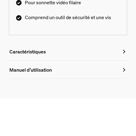
Pour sonnette vidéo filaire
Comprend un outil de sécurité et une vis
Caractéristiques
Caractéristiques
Manuel d’utilisation
Numéro de produit (EAN/UPC)
8721103190024
Design et finition
Couleur
Acier inoxydable