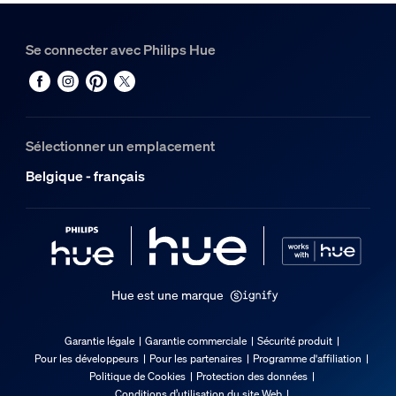
Matériaux
Métal
Se connecter avec Philips Hue
Divers
Type
Pièces de rechange
Sélectionner un emplacement
Dimensions et poids de l’emballage
Belgique - français
Code barre produit
8721103190024
Poids net
0,01 kg
Hue est une marque
Poids brut
0,02 kg
Garantie légale
Garantie commerciale
Sécurité produit
Pour les développeurs
Pour les partenaires
Programme d'affiliation
Hauteur
Politique de Cookies
Protection des données
86 mm
Conditions d’utilisation du site Web