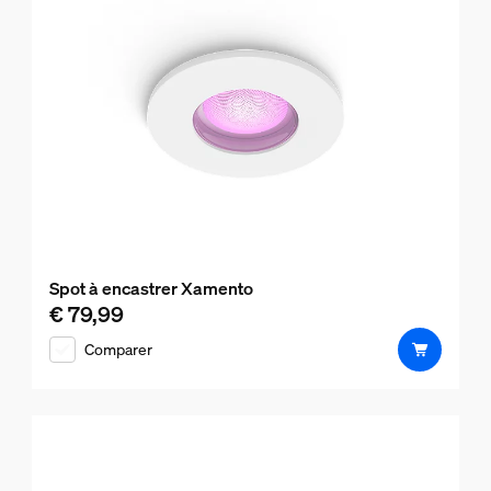
Spot à encastrer Xamento
€ 79,99
Le prix actuel est € 79,99
Comparer