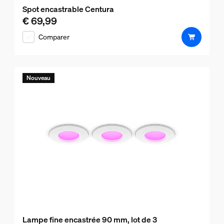
Spot encastrable Centura
€ 69,99
Le prix actuel est € 69,99
Comparer
Nouveau
Lampe fine encastrée 90 mm, lot de 3