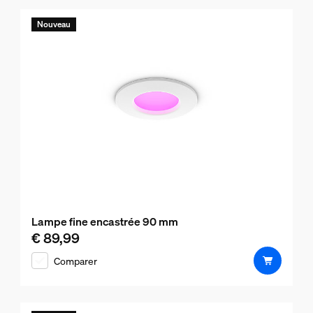
Nouveau
Lampe fine encastrée 90 mm
€ 89,99
Le prix actuel est € 89,99
Comparer