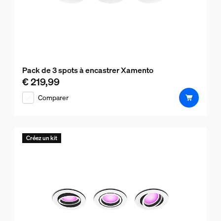
Pack de 3 spots à encastrer Xamento
€ 219,99
Le prix actuel est € 219,99
Comparer
Créez un kit