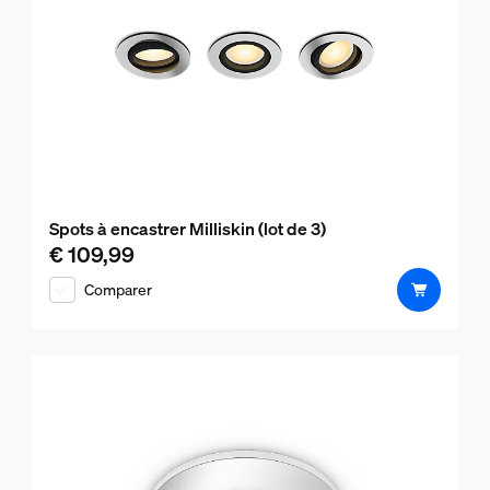
Spots à encastrer Milliskin (lot de 3)
€ 109,99
Le prix actuel est € 109,99
Comparer