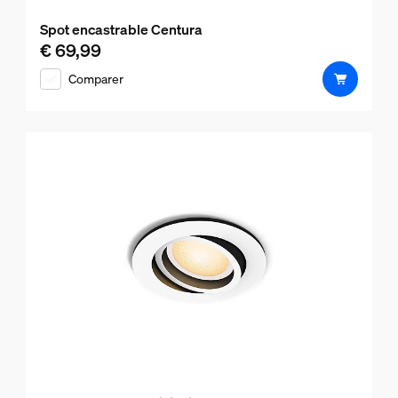
Spot encastrable Centura
€ 69,99
Le prix actuel est € 69,99
Comparer