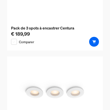
Pack de 3 spots à encastrer Centura
€ 189,99
Le prix actuel est € 189,99
Comparer