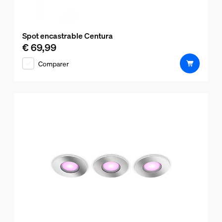
Spot encastrable Centura
€ 69,99
Le prix actuel est € 69,99
Comparer