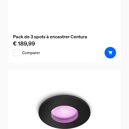
Pack de 3 spots à encastrer Centura
€ 189,99
Le prix actuel est € 189,99
Comparer