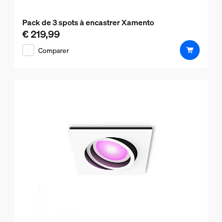
Pack de 3 spots à encastrer Xamento
€ 219,99
Le prix actuel est € 219,99
Comparer