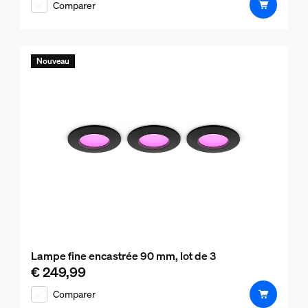
Comparer
Nouveau
Lampe fine encastrée 90 mm, lot de 3
€ 249,99
Le prix actuel est € 249,99
Comparer