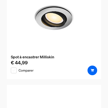
Spot à encastrer Milliskin
€ 44,99
Le prix actuel est € 44,99
Comparer