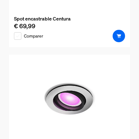
Spot encastrable Centura
€ 69,99
Le prix actuel est € 69,99
Comparer