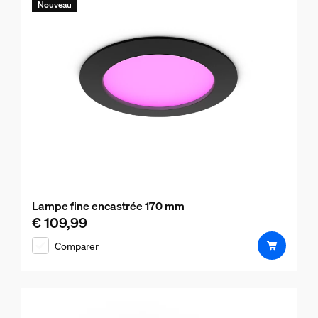
Nouveau
Lampe fine encastrée 170 mm
€ 109,99
Le prix actuel est € 109,99
Comparer