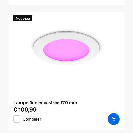
Nouveau
Lampe fine encastrée 170 mm
€ 109,99
Le prix actuel est € 109,99
Comparer