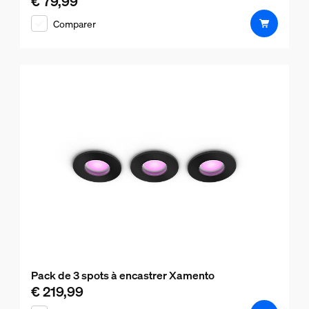
€ 79,99
Le prix actuel est € 79,99
Comparer
Pack de 3 spots à encastrer Xamento
€ 219,99
Le prix actuel est € 219,99