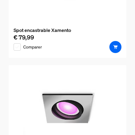
Spot encastrable Xamento
€ 79,99
Le prix actuel est € 79,99
Comparer