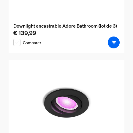
Downlight encastrable Adore Bathroom (lot de 3)
€ 139,99
Le prix actuel est € 139,99
Comparer