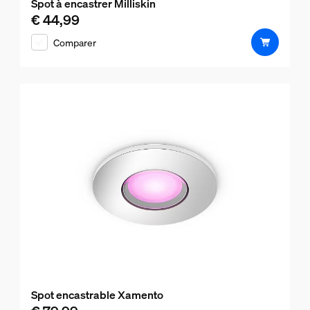
Spot à encastrer Milliskin
€ 44,99
Le prix actuel est € 44,99
Comparer
Spot encastrable Xamento