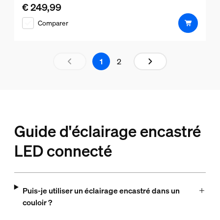
€ 249,99
Le prix actuel est € 249,99
Comparer
Page de résultats 1 sur 2 chargé
1
2
Guide d'éclairage encastré
LED connecté
Puis-je utiliser un éclairage encastré dans un
couloir ?