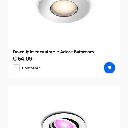
Downlight encastrable Adore Bathroom
€ 54,99
Le prix actuel est € 54,99
Comparer