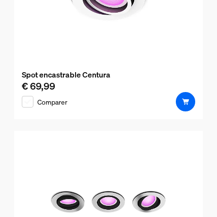
Spot encastrable Centura
€ 69,99
Le prix actuel est € 69,99
Comparer