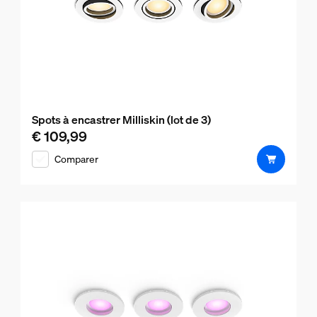
Spots à encastrer Milliskin (lot de 3)
€ 109,99
Le prix actuel est € 109,99
Comparer