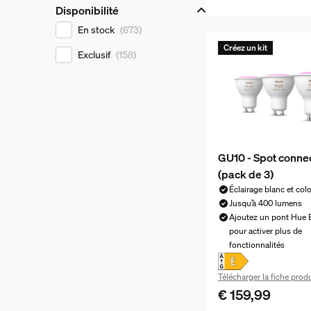
Disponibilité
Disponibilité
En stock
(673)
Créez un kit
Exclusif
(158)
GU10 - Spot connec
(pack de 3)
Éclairage blanc et col
Jusqu’à 400 lumens
Ajoutez un pont Hue 
pour activer plus de
fonctionnalités
Télécharger la fiche produ
€ 159,99
Le prix actuel est €