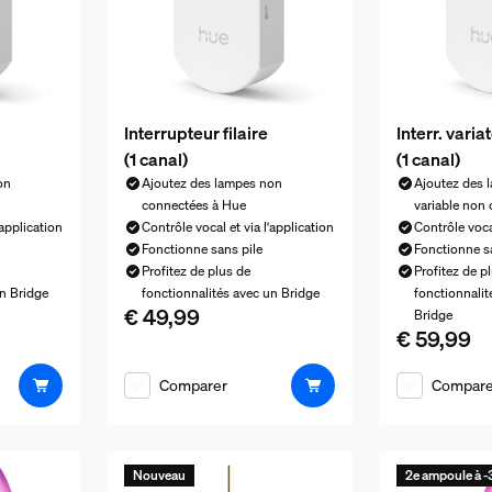
Interrupteur filaire
Interr. variat
(1 canal)
(1 canal)
on
Ajoutez des lampes non
Ajoutez des l
connectées à Hue
variable non
'application
Contrôle vocal et via l'application
Contrôle vocal
Fonctionne sans pile
Fonctionne s
Profitez de plus de
Profitez de p
un Bridge
fonctionnalités avec un Bridge
fonctionnali
€ 49,99
€ 54,99
Le prix actuel est € 49,99
Bridge
€ 59,99
Le prix actue
Comparer
Compare
Nouveau
2e ampoule à 