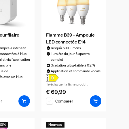
eur filaire
Flamme B39 - Ampoule
LED connectée E14
ampes à intensité
Jusqu’à 500 lumens
 connectées à Hue
Lumière du jour à spectre
 et via l'application
complet
ans pile
Gradation ultra-faible à 0,2 %
lus de
Application et commande vocale
tés avec un Hue
Télécharger la fiche produit
l est € 59,99
€ 69,99
Le prix actuel est € 69,99
r
Comparer
-30%
Nouveau