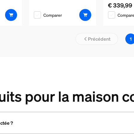
€ 339,99
Le prix actu
Comparer
Compare
Précédent
1
uits pour la maison 
ctée ?