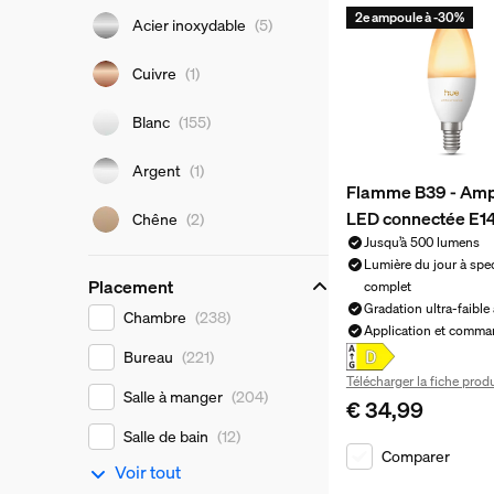
2e ampoule à -30%
Acier inoxydable
(5)
Cuivre
(1)
Blanc
(155)
Argent
(1)
Flamme B39 - Am
LED connectée E1
Chêne
(2)
Jusqu’à 500 lumens
Lumière du jour à spe
Placement
complet
Gradation ultra-faible 
Placement
Chambre
(238)
Application et comma
Bureau
(221)
Télécharger la fiche produ
Salle à manger
(204)
€ 34,99
Le prix actuel est 
Salle de bain
(12)
Comparer
Voir tout