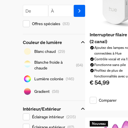
Prix
À partir de
Jusqu'à
Offres spéciales
(83)
Interrupteur filaire
(2 canal)
Couleur de lumière
Ajoutez des lampes n
Couleur de lumière
Blanc chaud
(29)
connectées à Hue
Contrôle vocal et via l
Blanche froide à
(64)
Fonctionne sans pile
chaude
Profitez de plus de
fonctionnalités avec 
Lumière colorée
(146)
€ 54,99
Le prix actuel est 
Gradient
(58)
Comparer
Intérieur/Extérieur
Intérieur/Extérieur
Éclairage intérieur
(205)
Nouveau
Éclairage extérieur
(67)