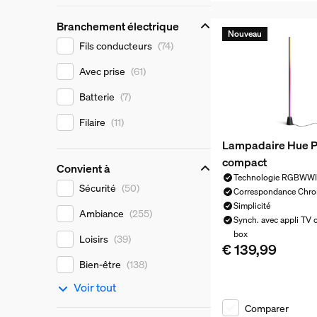
Branchement électrique
Nouveau
Branchement électrique
Fils conducteurs
(74)
Avec prise
(61)
Batterie
(7)
Filaire
(11)
Lampadaire Hue P
compact
Convient à
Technologie RGBWW
Convient à
Sécurité
(50)
Correspondance Chr
Simplicité
Ambiance
(255)
Synch. avec appli TV 
box
Loisirs
(39)
€ 139,99
Le prix actuel est €
Bien-être
(138)
Voir tout
Comparer