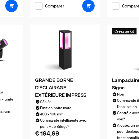
Comparer
Compare
Créez un kit
GRANDE BORNE
Lampadaire
D'ÉCLAIRAGE
Signe
oré
EXTÉRIEURE IMPRESS
Noir
 - unité
Commande Bl
Câblée
l'application
Finition noire mate
e avec
Contrôle avec
400 x 100 mm
voix*
Commande intelligente avec
€ 359,99
Ajoutez un p
pont Hue Bridge*
€ 194,99
pour débloqu
Le prix actuel est € 194,99
fonctionnalit