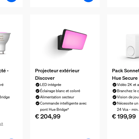
té -
Projecteur extérieur
Pack Sonnett
Discover
Hue Secure
oré
LED intégrée
Vidéo 2K et a
Éclairage blanc et coloré
Branchez le c
Bridge
Alimentation secteur
Vision de jour
Commande intelligente avec
Nécessite un
pont Hue Bridge*
24 Vca - min.
€ 204,99
€ 199,99
Le prix actuel est € 204,99
Le prix actue
it
 159,99