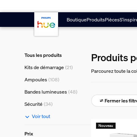
Aller au contenu principal
Boutique
Produits
Pièces
S'inspir
Produits 
Tous les produits
Kits de démarrage
(21)
Parcourez toute la co
– avec des luminaires
Ampoules
(108)
Bandes lumineuses
(48)
Fermer les filt
Sécurité
(34)
Voir tout
Nouveau
Prix