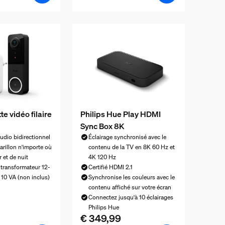
e vidéo filaire
Philips Hue Play HDMI
Sync Box 8K
udio bidirectionnel
Éclairage synchronisé avec le
arillon n'importe où
contenu de la TV en 8K 60 Hz et
 et de nuit
4K 120 Hz
 transformateur 12-
Certifié HDMI 2.1
 10 VA (non inclus)
Synchronise les couleurs avec le
l est € 199,99
contenu affiché sur votre écran
Connectez jusqu'à 10 éclairages
Philips Hue
€ 349,99
Le prix actuel est € 349,99