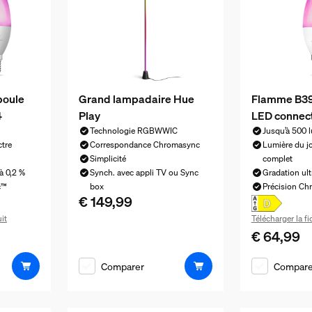
poule
Grand lampadaire Hue
Flamme B39
4
Play
LED connec
Technologie RGBWWIC
Jusqu’à 500 
ctre
Correspondance Chromasync
Lumière du jo
Simplicité
complet
à 0,2 %
Synch. avec appli TV ou Sync
Gradation ult
c™
box
Précision C
€ 149,99
Le prix actuel est € 149,99
it
Télécharger la f
€ 64,99
 159,99
Le prix actu
Comparer
Compare