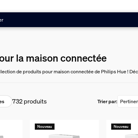
er
pour la maison connectée
llection de produits pour maison connectée de Philips Hue ! Déco
, des lampes et des ampoules connectés, ainsi que des caméras e
732 produits
res
Trier par:
Nouveau
Nouveau