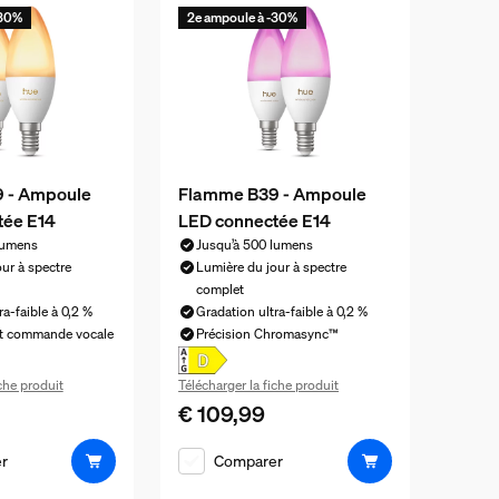
-30%
2e ampoule à -30%
 - Ampoule
Flamme B39 - Ampoule
tée E14
LED connectée E14
lumens
Jusqu’à 500 lumens
ur à spectre
Lumière du jour à spectre
complet
ra-faible à 0,2 %
Gradation ultra-faible à 0,2 %
et commande vocale
Précision Chromasync™
iche produit
Télécharger la fiche produit
€ 109,99
l est € 49,99
Le prix actuel est € 109,99
r
Comparer