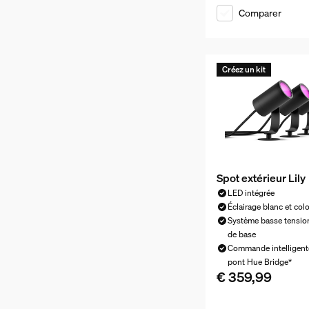
Comparer
Créez un kit
Spot extérieur Lily
LED intégrée
Éclairage blanc et col
Système basse tension
de base
Commande intelligent
pont Hue Bridge*
€ 359,99
Le prix actuel est 