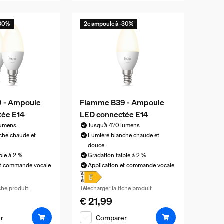
-30%
2e ampoule à -30%
 - Ampoule
Flamme B39 - Ampoule
tée E14
LED connectée E14
lumens
Jusqu’à 470 lumens
che chaude et
Lumière blanche chaude et
douce
ble à 2 %
Gradation faible à 2 %
et commande vocale
Application et commande vocale
iche produit
Télécharger la fiche produit
€ 21,99
el est € 34,99
Le prix actuel est € 21,99
r
Comparer