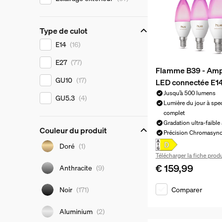
Type de culot
Type de culot
E14
(16)
E27
(77)
Flamme B39 - Am
GU10
(17)
LED connectée E1
Jusqu’à 500 lumens
GU5.3
(4)
Lumière du jour à spe
complet
Gradation ultra-faible 
Couleur du produit
Précision Chromasyn
Couleur du produit
Doré
(1)
Télécharger la fiche produ
€ 159,99
Le prix actuel est €
Anthracite
(9)
Comparer
Noir
(171)
Aluminium
(2)