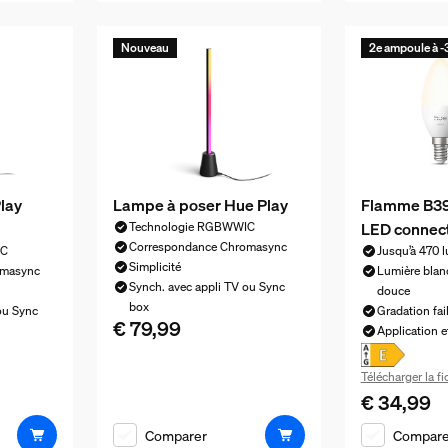
Nouveau
2e ampoule à 
lay
Lampe à poser Hue Play
Flamme B39
LED connec
Technologie RGBWWIC
Correspondance Chromasync
IC
Jusqu’à 470 
Simplicité
omasync
Lumière blan
Synch. avec appli TV ou Sync
douce
box
ou Sync
Gradation fai
€ 79,99
Le prix actuel est € 79,99
Application 
 139,99
Télécharger la f
€ 34,99
Le prix actu
Comparer
Compare