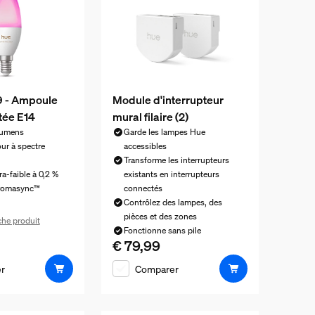
 - Ampoule
Module d'interrupteur
tée E14
mural filaire (2)
lumens
Garde les lampes Hue
ur à spectre
accessibles
Transforme les interrupteurs
ra-faible à 0,2 %
existants en interrupteurs
hromasync™
connectés
Contrôlez des lampes, des
pièces et des zones
iche produit
Fonctionne sans pile
el est € 64,99
€ 79,99
Le prix actuel est € 79,99
r
Comparer