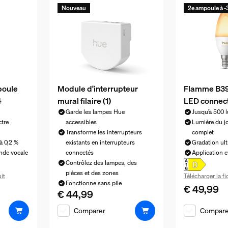
Nouveau
2e ampoule à 
poule
Module d'interrupteur
Flamme B39
4
mural filaire (1)
LED connec
Garde les lampes Hue
Jusqu’à 500 
ctre
accessibles
Lumière du jo
Transforme les interrupteurs
complet
à 0,2 %
existants en interrupteurs
Gradation ult
nde vocale
connectés
Application 
Contrôlez des lampes, des
pièces et des zones
it
Télécharger la f
Fonctionne sans pile
€ 49,99
€ 34,99
Le prix actue
€ 44,99
Le prix actuel est € 44,99
Comparer
Compare