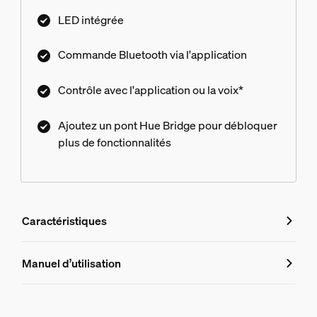
associez-lui un Philips Hue Bridge.
LED intégrée
Commande Bluetooth via l'application
Contrôle avec l'application ou la voix*
Ajoutez un pont Hue Bridge pour débloquer
plus de fonctionnalités
Caractéristiques
Caractéristiques
Manuel d’utilisation
Numéro de produit (EAN/UPC)
8719514382626