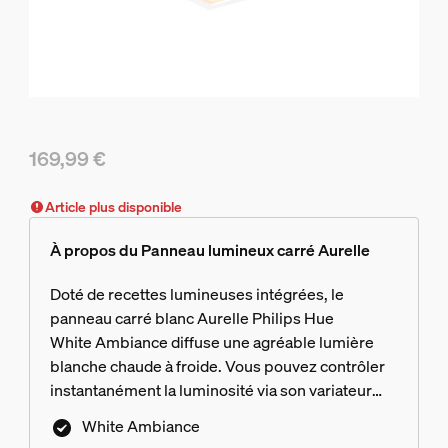
169,99 €
Le prix actuel est 169,99 €
Article plus disponible
À propos du Panneau lumineux carré Aurelle
Doté de recettes lumineuses intégrées, le
panneau carré blanc Aurelle Philips Hue
White Ambiance diffuse une agréable lumière
blanche chaude à froide. Vous pouvez contrôler
instantanément la luminosité via son variateur
Hue ou l'application Hue Bluetooth. Pour accéder
White Ambiance
à toutes les fonctionnalités d'éclairage connecté,