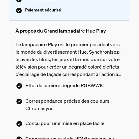
Paiement sécurisé
À propos du Grand lampadaire Hue Play
Le lampadaire Play est le premier pas idéal vers
le monde du divertissement Hue. Synchronisez-
le avec les films, les jeux et la musique sur votre
télévision pour créer un dégradé coloré d'effets
d'éclairage de façade correspondant à l'action à
l'écran. Ajoutez plus de lampes Hue à votre
Effet de lumière dégradé RGBWWIC
espace de divertissement pour profiter d'une
expérience surround immersive, avec une
Correspondance précise des couleurs
correspondance précise des couleurs grâce à
Chromasync
Chromasync. Avec son format compact et sa
hauteur de 135 cm, le lampadaire Play s'installe
Conçu pour une mise en place facile
facilement de chaque côté du meuble TV, dans
les angles ou derrière le canapé.
Connectez-vous via la HDMI sync box ou