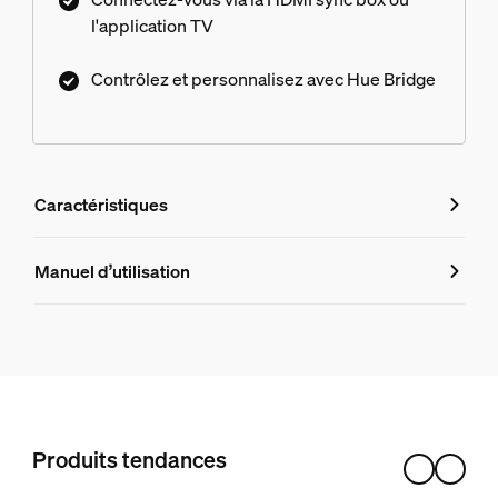
l'application TV
Contrôlez et personnalisez avec Hue Bridge
Caractéristiques
Caractéristiques
Manuel d’utilisation
Numéro de produit (EAN/UPC)
8721103144973
Caractéristiques de l'ampoule
Int. rég.
Produits tendances
Oui