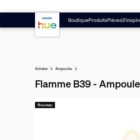
Aller au contenu principal
Boutique
Produits
Pièces
S'inspir
Acheter
Ampoules
Flamme B39 - Ampoule
Nouveau