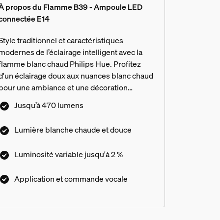
À propos du Flamme B39 - Ampoule LED
connectée E14
Style traditionnel et caractéristiques
modernes de l’éclairage intelligent avec la
flamme blanc chaud Philips Hue. Profitez
d'un éclairage doux aux nuances blanc chaud
pour une ambiance et une décoration
parfaites. La gradation basse permet de
Jusqu’à 470 lumens
réduire l'intensité de l'ampoule à seulement
2 % de sa luminosité totale. L'ampoule est
Lumière blanche chaude et douce
désormais plus efficace que la génération
précédente, tandis que la compatibilité
Luminosité variable jusqu'à 2 %
Matter permet une connectivité
transparente avec d'autres appareils
Application et commande vocale
intelligents. Contrôlez vos appareils via
l'application Hue ou commande vocale avec
un assistant intelligent. Encore plus de
fonctions d'éclairage intelligent avec un Hue