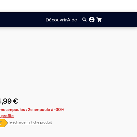
Découvrir
Aide
,99 €
prix actuel est 34,99 €
mo ampoules : 2e ampoule à -30%
 profite
Télécharger la fiche produit