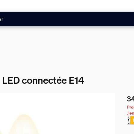
er
 LED connectée E14
34
Le 
Pro
J'en