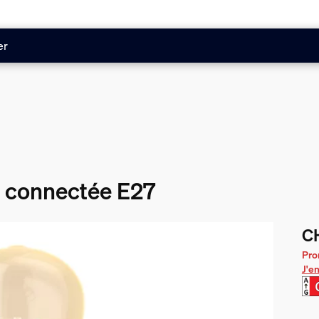
er
 connectée E27
C
Le 
Pro
J'en