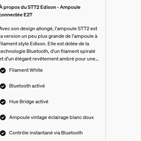
À propos du ST72 Edison - Ampoule
connectée E27
Avec son design allongé, l'ampoule ST72 est
la version un peu plus grande de l'ampoule à
filament style Edison. Elle est dotée de la
technologie Bluetooth, d'un filament spiralé
et d'un élégant revêtement ambré pour une
touche moderne sur un design vintage.
Filament White
Utilisez-la avec les commandes Bluetooth ou
ajoutez un Hue Bridge pour débloquer plus
Bluetooth activé
de fonctionnalités d'éclairage connecté.
andescence traditionnelles ?
Hue Bridge activé
Ampoule vintage éclairage blanc doux
filament Philips Hue ?
Contrôle instantané via Bluetooth