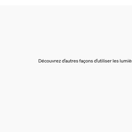
2 ans
Oui
Caractéristiques lumin
Indice de rendu de couleur (IRC)
≥80
Temp. de couleur
Découvrez d’autres façons d’utiliser les lumiè
2100 K
Dimensions et poids de
Code barre produit
8719514343061
Poids net
0.06 kg
Poids brut