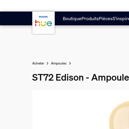
Aller au contenu principal
Boutique
Produits
Pièces
S'inspir
Acheter
Ampoules
ST72 Edison - Ampoule