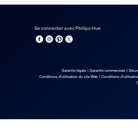
Conso. électrique en veille
0.5
Classe énergétique
Se connecter avec Philips Hue
G
Puissance
7
Dimensions et poids du
Garantie légale
Garantie commerciale
Sécur
Conditions d’utilisation du site Web
Conditions d’utilisati
Hauteur totale
S
171 mm
Entretien
Garantie
2 ans