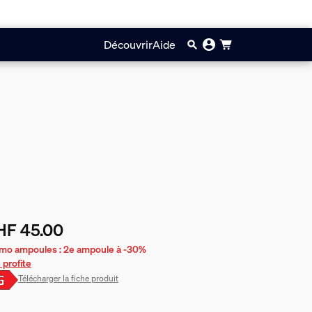
Découvrir
Aide
HF 45.00
prix actuel est CHF 45.00
mo ampoules : 2e ampoule à -30%
 profite
Télécharger la fiche produit