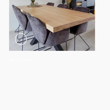
@living_byjoy
ur l'emballage
que