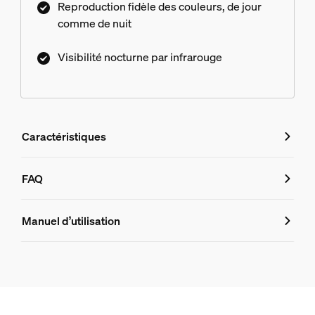
Reproduction fidèle des couleurs, de jour
comme de nuit
Visibilité nocturne par infrarouge
Caractéristiques
Caractéristiques
FAQ
FAQ
Numéro de produit (EAN/UPC)
Manuel d’utilisation
8720169342200
Design et finition
La sonnette Hue Secure fonctionne-t-el
Couleur
Noir et blanc