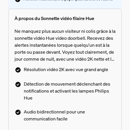
À propos du Sonnette vidéo filaire Hue
Ne manquez plus aucun visiteur ni colis grâce à la
sonnette vidéo Hue video doorbell. Recevez des
alertes instantanées lorsque quelqu'un est à la
porte ou passe devant. Voyez tout clairement, de
jour comme de nuit, avec une vidéo 2K nette et la
technologie Starlight. Utilisez la conversation
Résolution vidéo 2K avec vue grand angle
bidirectionnelle pour communiquer de n'importe
où avec toute personne devant votre porte.
Détection de mouvement déclenchant des
Activez vos lampes Philips Hue grâce à la
notifications et activant les lampes Philips
détection de mouvement, afin d'améliorer votre
Hue
sécurité visuelle. Nécessite un transformateur
12-24 Vca - min. 10 VA (non inclus)
Audio bidirectionnel pour une
communication facile