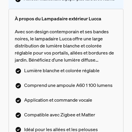
À propos du Lampadaire extérieur Lucca
Avec son design contemporain et ses bandes
noires, le lampadaire Lucca offre une large
distribution de lumière blanche et colorée
réglable pour vos portails, allées et bordures de
jardin. Bénéficiez d'une lumière diffuse
fonctionnelle pour vous guider dans vos espaces
Lumière blanche et colorée réglable
extérieurs. Vous pouvez également régler la
couleur du lampadaire pour ajouter des touches
Comprend une ampoule A60 1 100 lumens
décoratives aux entrées et au jardin. Un Hue
Bridge ou Bridge Pro vous permet de contrôler
Application et commande vocale
facilement Lucca avec l'application Hue et des
assistants vocaux. La connectivité réseau Zigbee
Compatible avec Zigbee et Matter
avec un Bridge empêche l'accès non autorisé à
votre écosystème d'éclairage connecté. La
Idéal pour les allées et les pelouses
compatibilité Matter offre une intégration plus