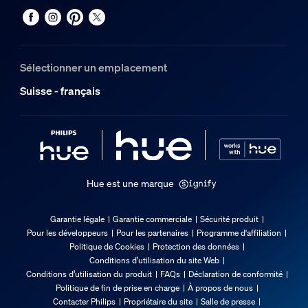
Durée de vie
Durée de vie nominale
25'000
Sélectionner un emplacement
Options/accessoires inclus
Suisse - français
Gradable avec l'application et la télécommande Hue
Oui
Résistance totale aux intempéries
Non
Hue est une marque
Caractéristiques lumineuses
Garantie légale
Garantie commerciale
Sécurité produit
Pour les développeurs
Pour les partenaires
Programme d'affiliation
Indice de rendu de couleur (IRC)
Politique de Cookies
Protection des données
≥80
Conditions d’utilisation du site Web
Conditions d’utilisation du produit
FAQs
Déclaration de conformité
Divers
Politique de fin de prise en charge
À propos de nous
Contacter Philips
Propriétaire du site
Salle de presse