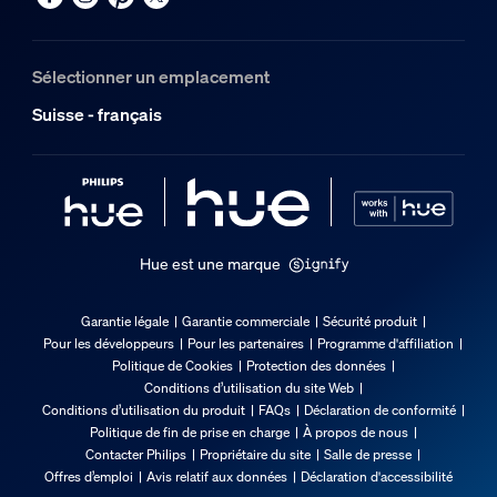
Code barre produit
8718696176238
Poids net
Sélectionner un emplacement
0.83 kg
Suisse - français
Poids brut
1.16 kg
Hauteur
576 mm
Longueur
Hue est une marque
146 mm
Largeur
Garantie légale
Garantie commerciale
Sécurité produit
140 mm
Pour les développeurs
Pour les partenaires
Programme d'affiliation
Politique de Cookies
Protection des données
Code 12NC
Conditions d’utilisation du site Web
915005986901
Conditions d’utilisation du produit
FAQs
Déclaration de conformité
Politique de fin de prise en charge
À propos de nous
Dimensions et poids du produit
Contacter Philips
Propriétaire du site
Salle de presse
Offres d’emploi
Avis relatif aux données
Déclaration d'accessibilité