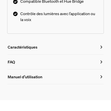
Compatible Bluetooth et Hue Bridge
Contrôle des lumières avec l’application ou
la voix
Caractéristiques
Caractéristiques
FAQ
FAQ
Numéro de produit (EAN/UPC)
Manuel d’utilisation
8718696176238
Design et finition
Ai-je besoin d'un Hue Bridge pour cont
Couleur
Blanc