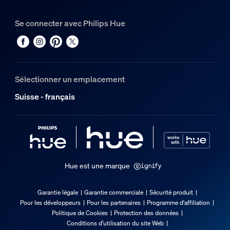
Plastique
Se connecter avec Philips Hue
Options/accessoires inclus
Piles fournies
Non
Sélectionner un emplacement
Divers
Suisse - français
Type
Accessoires
Dimensions et poids de l’emballage
Hue est une marque
Code barre produit
8721103043979
Garantie légale
Garantie commerciale
Sécurité produit
Pour les développeurs
Pour les partenaires
Programme d'affiliation
Poids net
Politique de Cookies
Protection des données
0.03 kg
Conditions d’utilisation du site Web