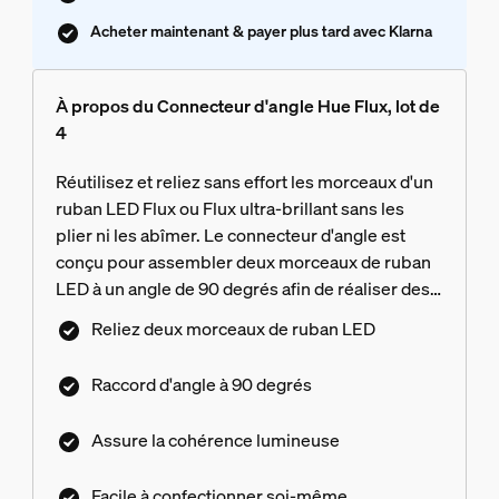
Acheter maintenant & payer plus tard avec Klarna
À propos du Connecteur d'angle Hue Flux, lot de
4
Réutilisez et reliez sans effort les morceaux d'un
ruban LED Flux ou Flux ultra-brillant sans les
plier ni les abîmer. Le connecteur d'angle est
conçu pour assembler deux morceaux de ruban
LED à un angle de 90 degrés afin de réaliser des
angles au plafond, d'habiller le dessous des
Reliez deux morceaux de ruban LED
meubles et de souligner les cadres et les miroirs,
sans compromettre l'uniformité ni la qualité de
Raccord d'angle à 90 degrés
l'éclairage.
Assure la cohérence lumineuse
Facile à confectionner soi-même