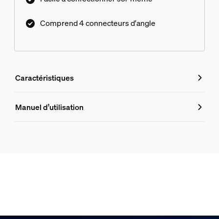
Comprend 4 connecteurs d'angle
Caractéristiques
Caractéristiques
Manuel d’utilisation
Numéro de produit (EAN/UPC)
8721103043979
Design et finition
Couleur
Blanc
Matériaux