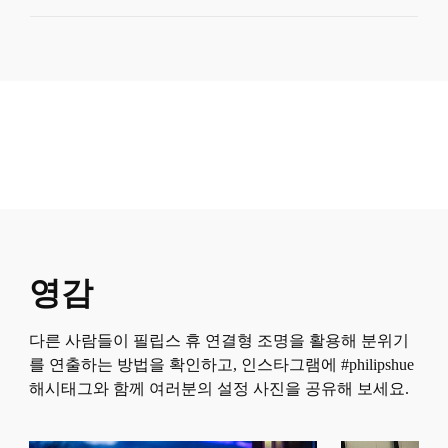
제품 번호(EAN/UPC)
8719514404656
디자인 및 마감
색상
화이트
재질
메탈
내구성
영감
명목 수명
다른 사람들이 필립스 휴 연결형 조명을 활용해 분위기
20,000
를 연출하는 방법을 확인하고, 인스타그램에 #philipshue
해시태그와 함께 여러분의 설정 사진을 공유해 보세요.
추가 기능/액세서리 포함
배터리 포함