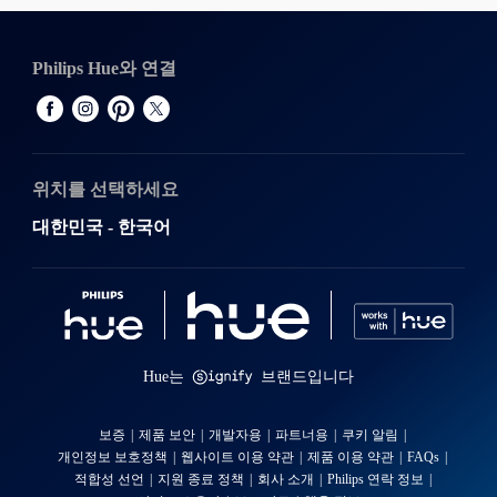
예
전원 어댑터 포함
Philips Hue와 연결
예
ZigBee Light Link
예
플러그 타입
위치를 선택하세요
타입 C, 타입 G
대한민국 - 한국어
조명 특성
연색성 지수(CRI)
≥80
Hue는
브랜드입니다
색 온도
2000-6500 K
보증
제품 보안
개발자용
파트너용
쿠키 알림
기타
개인정보 보호정책
웹사이트 이용 약관
제품 이용 약관
FAQs
적합성 선언
지원 종료 정책
회사 소개
Philips 연락 정보