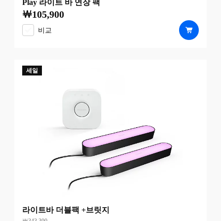
Play 라이트 바 연장 팩
￦105,900
현재 가격은 ￦105,900
비교
세일
라이트바 더블팩 +브릿지