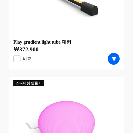
Play gradient light tube 대형
￦372,900
현재 가격은 ￦372,900
비교
스타터킷 만들기