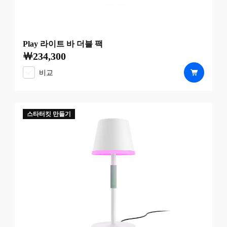
Play 라이트 바 더블 팩
￦234,300
현재 가격은 ￦234,300
비교
스타터킷 만들기