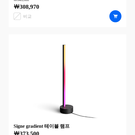
번들 가격은 ￦308,970이고, 이 번들에서 별도 판매되는 제
￦343,300
￦308,970
비교
Signe gradient 테이블 램프
￦373,500
현재 가격은 ￦373,500