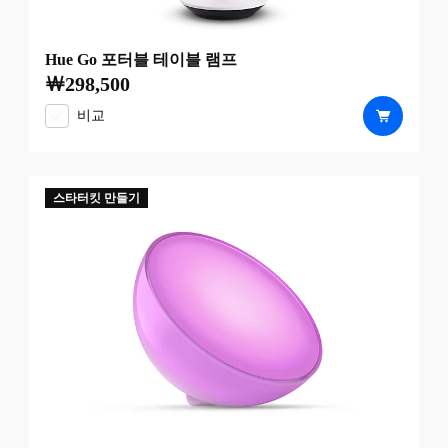
Hue Go 포터블 테이블 램프
￦298,500
현재 가격은 ￦298,500
비교
스타터킷 만들기