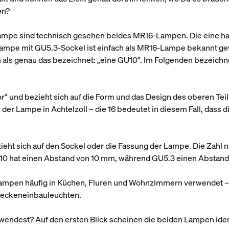
en?
pe sind technisch gesehen beides MR16-Lampen. Die eine hat
Lampe mit GU5.3-Sockel ist einfach als MR16-Lampe bekannt g
als genau das bezeichnet: „eine GU10". Im Folgenden bezeichn
tor“ und bezieht sich auf die Form und das Design des oberen Te
 der Lampe in Achtelzoll – die 16 bedeutet in diesem Fall, das
zieht sich auf den Sockel oder die Fassung der Lampe. Die Zahl 
U10 hat einen Abstand von 10 mm, während GU5.3 einen Abstand
pen häufig in Küchen, Fluren und Wohnzimmern verwendet – in 
 Deckeneinbauleuchten.
rwendest? Auf den ersten Blick scheinen die beiden Lampen identi