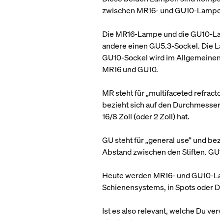
zwischen MR16- und GU10-Lamp
Die MR16-Lampe und die GU10-Lam
andere einen GU5.3-Sockel. Die 
GU10-Sockel wird im Allgemeinen 
MR16 und GU10.
MR steht für „multifaceted refrac
bezieht sich auf den Durchmesser
16/8 Zoll (oder 2 Zoll) hat.
GU steht für „general use“ und be
Abstand zwischen den Stiften. G
Heute werden MR16- und GU10-Lam
Schienensystems, in Spots oder
Ist es also relevant, welche Du ve