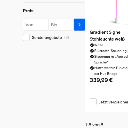
Preis
Preis
Preis ab
Preis bis
Gradient Signe
Sonderangebote
(3)
Stehleuchte weiß
White
Bluetooth-Steuerung 
Steuerung mit App od
Sprache*
Nutze weitere Funktio
der Hue Bridge
339,99 €
Aktueller Preis ist
Jetzt vergleiche
1-8 von 8