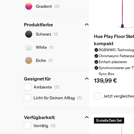
Lichtfarbe
Gradient
(5)
Produktfarbe
Produktfarbe
Schwarz
(1)
Hue Play Floor St
kompakt
White
(1)
RGBWWIC-Technolog
Chromasync Farbanp
Eiche
(1)
Einfach platzieren
Synchronisieren per 
Sync-Box
Geeignet für
139,99 €
Aktueller Preis ist 
Geeignet für
Ambiente
(5)
Jetzt vergleiche
Licht für Deinen Alltag
(5)
Verfügbarkeit:
Erstelle Dein Set
Verfügbarkeit:
Vorrätig
(8)