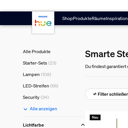
Zum Hauptinhalt springen
Shop
Produkte
Räume
Inspiration
Smarte St
Alle Produkte
Starter-Sets
(23)
Du findest garantiert
Akzentbeleuchtung f
Lampen
(108)
LED-Streifen
(66)
Filter schließe
Security
(34)
Alle anzeigen
Neu
Lichtfarbe