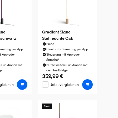
gne
Gradient Signe
 schwarz
Stehleuchte Oak
Eiche
euerung per App
Bluetooth-Steuerung per App
t App oder
Steuerung mit App oder
Sprache*
e Funktionen mit
Nutze weitere Funktionen mit
ge
der Hue Bridge
359,99 €
is ist 339,99 €
Aktueller Preis ist 359,99 €
rgleichen
Jetzt vergleichen
Sale