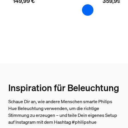
149,99 €
359,99 €
LED integriert
Ja
Was ist der Unterschied zwischen den 
Mobil
Nein
ZigBee Light Link
Ja
Lichteigenschaften
Farbwiedergabeindex (CRI)
>80
Farbtemperatur
Inspiration für Beleuchtung
2000-6500 K
Schaue Dir an, wie andere Menschen smarte Philips
Sonstiges
Hue Beleuchtung verwenden, um die richtige
Stimmung zu erzeugen – und teile Dein eigenes Setup
Speziell geeignet für
auf Instagram mit dem Hashtag #philipshue
Wohnzimmer, Schlafzimmer