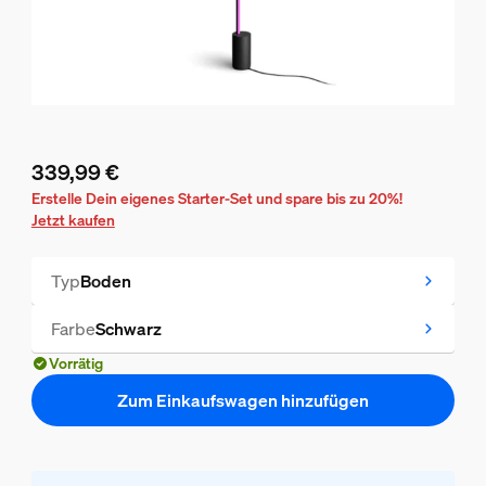
339,99 €
Aktueller Preis ist 339,99 €
Erstelle Dein eigenes Starter-Set und spare bis zu 20%!
Jetzt kaufen
Typ
Boden
Farbe
Schwarz
Vorrätig
Zum Einkaufswagen hinzufügen