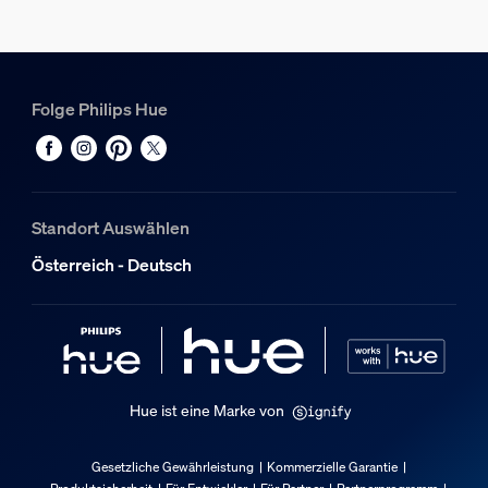
Material-Nummer (12NC)
915005987201
Produktabmessungen und -gewicht
Folge Philips Hue
Nettogewicht
2,275 kg
Kabellänge
Standort Auswählen
2.000
Österreich - Deutsch
Gesamte Höhe
1.458 mm
Gesamte Länge
111 mm
Gesamte Breite
Hue ist eine Marke von
111 mm
Gesetzliche Gewährleistung
Kommerzielle Garantie
Service