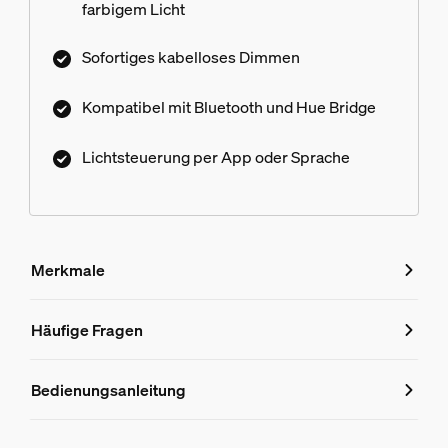
farbigem Licht
Sofortiges kabelloses Dimmen
Kompatibel mit Bluetooth und Hue Bridge
Lichtsteuerung per App oder Sprache
Merkmale
Merkmale
Häufige Fragen
Häufige Fragen
Produktnummer (EAN/UPC)
Bedienungsanleitung
8719514476219
Design und Materialausführung