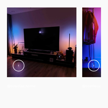
Typ
Stehlampe
Packmaße und Gewicht
EAN/UPC - Produkt
8719514476219
Nettogewicht
2,37 kg
Bruttogewicht
3,33 kg
Höhe
1.506 mm
@suwolae.home
@oserieux
Länge
140 mm
Breite
146 mm