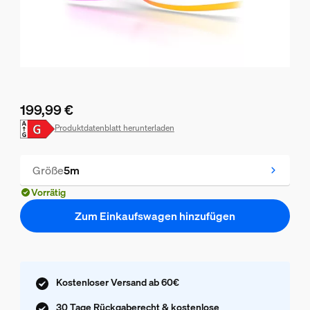
199,99 €
Aktueller Preis ist 199,99 €
Produktdatenblatt herunterladen
Größe
5m
Vorrätig
Zum Einkaufswagen hinzufügen
Kostenloser Versand ab 60€
30 Tage Rückgaberecht & kostenlose