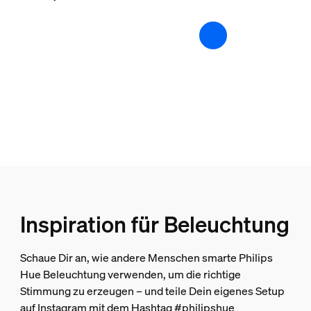
Batterien im Lieferumfang enthalten
Nein
Farbwechsel (LED)
Ja
dimmbar
Ja
Lichteigenschaften
Farbwiedergabeindex (CRI)
80
Lichterkette/Lightstrip
Inspiration für Beleuchtung
Zuschneiden möglich
Schaue Dir an, wie andere Menschen smarte Philips
Ja
Hue Beleuchtung verwenden, um die richtige
Stimmung zu erzeugen – und teile Dein eigenes Setup
Verlängerung möglich
auf Instagram mit dem Hashtag #philipshue
Nein