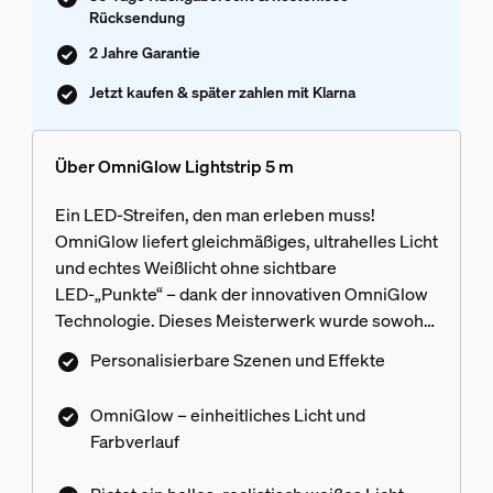
Rücksendung
2 Jahre Garantie
Jetzt kaufen & später zahlen mit Klarna
Über OmniGlow Lightstrip 5 m
Ein LED-Streifen, den man erleben muss!
OmniGlow liefert gleichmäßiges, ultrahelles Licht
und echtes Weißlicht ohne sichtbare
LED‑„Punkte“ – dank der innovativen OmniGlow
Technologie. Dieses Meisterwerk wurde sowohl
für ein stimmungsvolles Ambiente als auch für
Personalisierbare Szenen und Effekte
eine hervorragende Funktionalität konzipiert und
verdient einen Platz in Deiner Küche, Deinem
OmniGlow – einheitliches Licht und
Wohnzimmer, Deinem Schlafzimmer oder im
Farbverlauf
Treppenhaus. Erlebe supersanfte, dynamische
und natürlichere Effekte dank der microLEDs, die