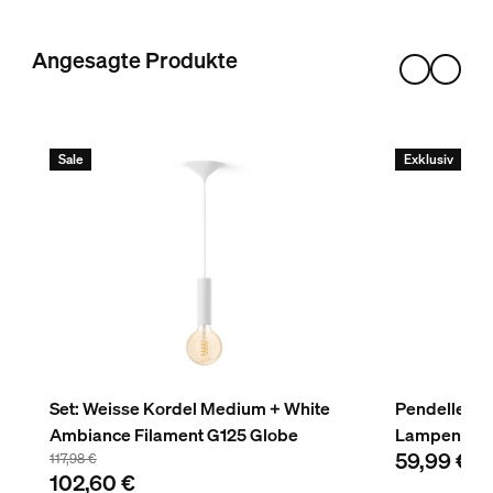
Weiß
Farbe(n)
Angesagte Produkte
Multi Color
Material
Silikon
Sale
Exklusiv
Nutzlebensdauer
Nennlebensdauer
25.000
Umweltschutz
Luftfeuchtigkeit im Betrieb
0 % <H<80 % (nicht kondensierend)
Set: Weisse Kordel Medium + White
Pendelleuch
Ambiance Filament G125 Globe
Lampen, we
Zusatzfunktion/Zubehör im Lieferumfa
59,99 €
117,98 €
102,60 €