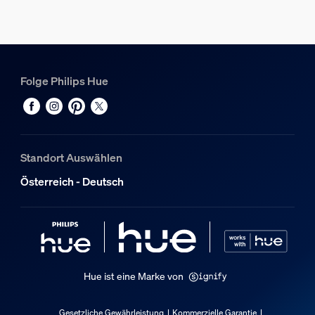
2,05 kg
Höhe
296 mm
Länge
Folge Philips Hue
296 mm
Breite
87 mm
Material-Nummer (12NC)
Standort Auswählen
929004608101
Österreich - Deutsch
Informationen zur Verpackung
EAN
8721103089434
Hue ist eine Marke von
Stromverbrauch
Gesetzliche Gewährleistung
Kommerzielle Garantie