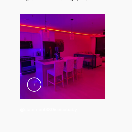
Eingangsspannung
220V-240V
Länge
5.000 mm
Sonstiges
Typ
Lightstrips
Packmaße und Gewicht
EAN/UPC - Produkt
8721103089434
@statement380iceicebaby
Nettogewicht
0,8 kg
Bruttogewicht