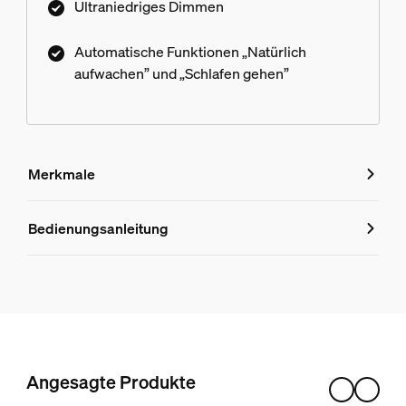
Ultraniedriges Dimmen
Automatische Funktionen „Natürlich
aufwachen” und „Schlafen gehen”
Merkmale
Merkmale
Bedienungsanleitung
Produktnummer (EAN/UPC)
8720169262997
Design und Materialausführung
Farbe
Angesagte Produkte
Weiß