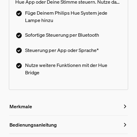
Hue App oder Deine Stimme steuern. Nutze das
Licht sofort per Bluetooth oder verbinde die
Füge Deinem Philips Hue System jede
Lampen mit der Hue Bridge, um weitere
Lampe hinzu
Funktionen zu nutzen.
Sofortige Steuerung per Bluetooth
Steuerung per App oder Sprache*
Nutze weitere Funktionen mit der Hue
Bridge
Merkmale
Merkmale
Bedienungsanleitung