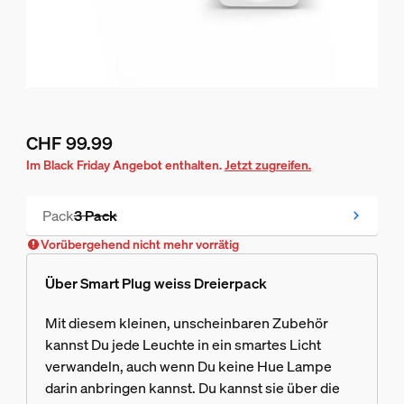
CHF 99.99
Aktueller Preis ist CHF 99.99
Im Black Friday Angebot enthalten.
Jetzt zugreifen.
Pack
3 Pack
Vorübergehend nicht mehr vorrätig
Vorübergehend nicht mehr vorrätig
Über Smart Plug weiss Dreierpack
Mit diesem kleinen, unscheinbaren Zubehör
kannst Du jede Leuchte in ein smartes Licht
verwandeln, auch wenn Du keine Hue Lampe
darin anbringen kannst. Du kannst sie über die