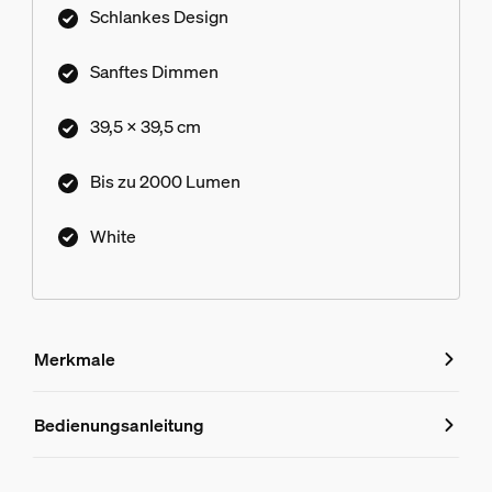
Schlankes Design
Sanftes Dimmen
39,5 x 39,5 cm
Bis zu 2000 Lumen
White
Merkmale
Merkmale
Bedienungsanleitung
Produktnummer (EAN/UPC)