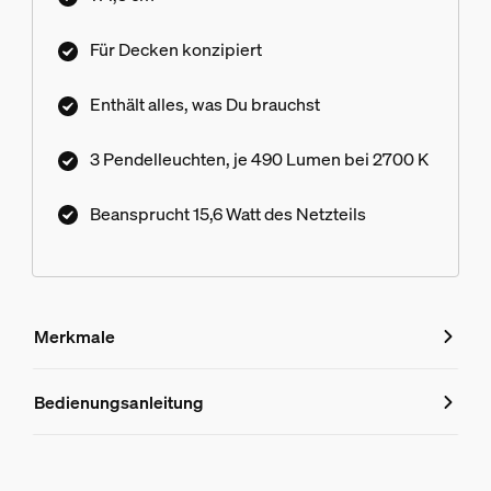
Für Decken konzipiert
Enthält alles, was Du brauchst
3 Pendelleuchten, je 490 Lumen bei 2700 K
Beansprucht 15,6 Watt des Netzteils
Merkmale
Merkmale
Bedienungsanleitung
Produktnummer (EAN/UPC)
8719514407749