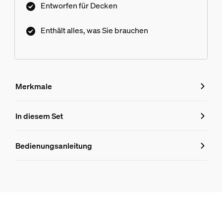
Entworfen für Decken
Enthält alles, was Sie brauchen
Merkmale
Merkmale
In diesem Set
Produktnummer (EAN/UPC)
Bedienungsanleitung
8719514872721
Produktinformationen
Hue Perifo 100W 2-Punkt-Netzteil schwarz
1