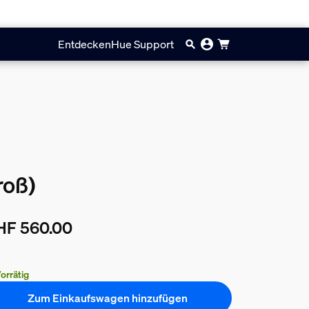
Entdecken
Hue Support
roß)
HF 560.00
ueller Preis ist CHF 560.00
orrätig
Zum Einkaufswagen hinzufügen