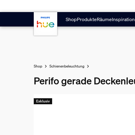
Zum Hauptinhalt springen
Shop
Produkte
Räume
Inspiration
Shop
Schienenbeleuchtung
Perifo gerade Deckenleu
Exklusiv