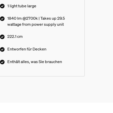
für eine gerade Linie.
1 light tube large
1840 lm @2700k | Takes up 29.5
wattage from power supply unit
222.1 cm
Entworfen für Decken
Enthält alles, was Sie brauchen