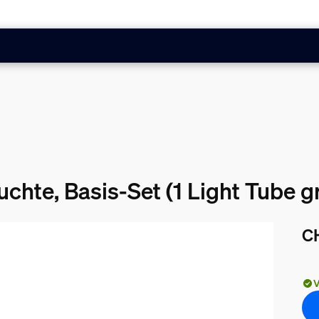
chte, Basis-Set (1 Light Tube g
C
Akt
V