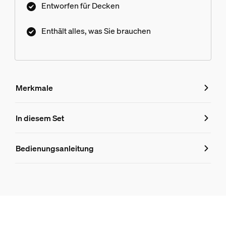
Entworfen für Decken
Enthält alles, was Sie brauchen
Merkmale
Merkmale
In diesem Set
Produktnummer (EAN/UPC)
Bedienungsanleitung
8719514873025
Produktinformationen
Hue Perifo 100W 1-Punkt-Netzteil weiß
1