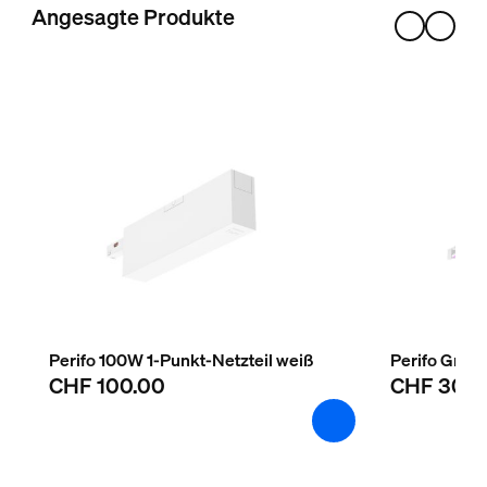
Hue Perifo Schiene 1m weiß
Angesagte Produkte
2
Hue Perifo gerader Steckverbinder weiß
1
Hue White & Color Ambiance Perifo Gradient Light Tube g
1
Perifo 100W 1-Punkt-Netzteil weiß
Perifo Gradi
CHF 100.00
CHF 300.