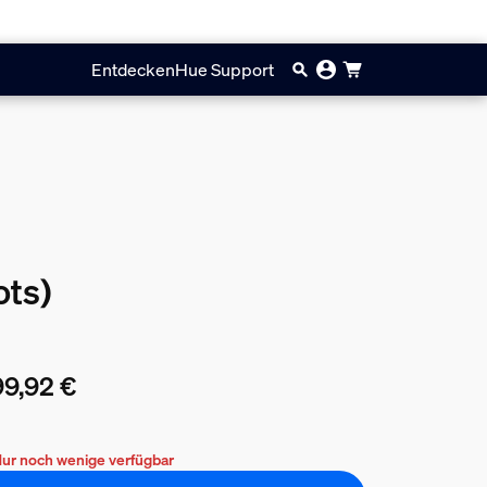
Entdecken
Hue Support
ots)
9,92 €
ueller Preis ist 599,92 €
ur noch wenige verfügbar