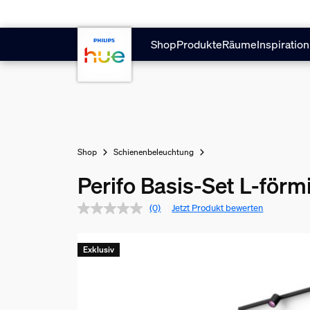
Zum Hauptinhalt springen
Shop
Produkte
Räume
Inspiration
Shop
Schienenbeleuchtung
Perifo Basis-Set L-för
(0)
Jetzt Produkt bewerten
Exklusiv