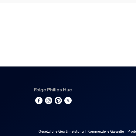
Hue White & Color Ambiance Perifo Zylindersp
2
Hue Perifo gerader Steckverbinder schwarz
1
Folge Philips Hue
Gesetzliche Gewährleistung
Kommerzielle Garantie
Produ