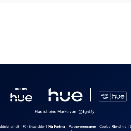
ot Erweiterung schwarz
Hue ist eine Marke von
ktsicherheit
Für Entwickler
Für Partner
Partnerprogramm
Cookie-Richtlinie