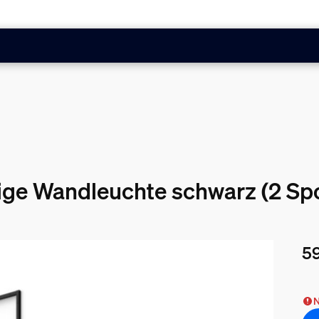
mige Wandleuchte schwarz (2 Sp
59
Akt
N