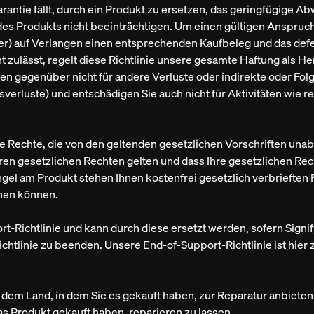
rantie fällt, durch ein Produkt zu ersetzen, das geringfügige 
ät des Produkts nicht beeinträchtigen. Um einen gültigen Anspr
r) auf Verlangen einen entsprechenden Kaufbeleg und das defe
 zulässt, regelt diese Richtlinie unsere gesamte Haftung als H
en gegenüber nicht für andere Verluste oder indirekte oder Folg
erluste) und entschädigen Sie auch nicht für Aktivitäten wie 
e Rechte, die von den geltenden gesetzlichen Vorschriften unabh
hren gesetzlichen Rechten gelten und dass Ihre gesetzlichen Rec
gel am Produkt stehen Ihnen kostenfrei gesetzlich verbrieften 
chen können.
t-Richtlinie und kann durch diese ersetzt werden, sofern Signif
tlinie zu beenden. Unsere End-of-Support-Richtlinie ist hier 
 dem Land, in dem Sie es gekauft haben, zur Reparatur anbiete
s Produkt gekauft haben, reparieren zu lassen.