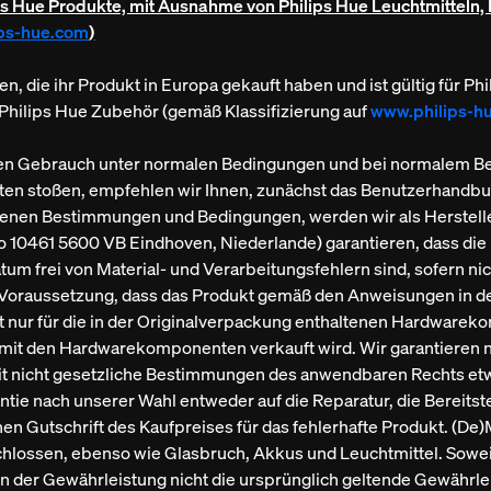
lips Hue Produkte, mit Ausnahme von Philips Hue Leuchtmitteln, 
ps-hue.com
)
nden, die ihr Produkt in Europa gekauft haben und ist gültig für 
 Philips Hue Zubehör (gemäß Klassifizierung auf
www.philips-h
hen Gebrauch unter normalen Bedingungen und bei normalem Betri
ten stoßen, empfehlen wir Ihnen, zunächst das Benutzerhandbu
ltenen Bestimmungen und Bedingungen, werden wir als Hersteller 
méro 10461 5600 VB Eindhoven, Niederlande) garantieren, dass 
tum frei von Material- und Verarbeitungsfehlern sind, sofern ni
 Voraussetzung, dass das Produkt gemäß den Anweisungen in der
t nur für die in der Originalverpackung enthaltenen Hardwarek
mit den Hardwarekomponenten verkauft wird. Wir garantieren ni
weit nicht gesetzliche Bestimmungen des anwendbaren Rechts e
ie nach unserer Wahl entweder auf die Reparatur, die Bereitste
 Gutschrift des Kaufpreises für das fehlerhafte Produkt. (De)
chlossen, ebenso wie Glasbruch, Akkus und Leuchtmittel. Sowei
der Gewährleistung nicht die ursprünglich geltende Gewährleis