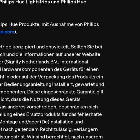
Philips Hue Lightstrips und Philips Hue
Philips Hue Produkte, mit Ausnahme von Philips
ue.com
).
eb konzipiert und entwickelt. Sollten Sie bei
ch und die Informationen auf unserer Website
(Signify Netherlands B.V., International
die Hardwarekomponenten des Geräts für einen
cht in oder auf der Verpackung des Produkts ein
 Bedienungsanleitung installiert, gewartet und
omponenten. Diese eingeschränkte Garantie gilt
cht, dass die Nutzung dieses Geräts
twas anderes vorschreiben, beschränken sich
llung eines Ersatzprodukts für das fehlerhafte
Montage und/oder (De)Installation und
t nach geltendem Recht zulässig, verlängern
tungsfrist. Wir sind berechtigt, nach unserem