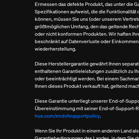
Ermessen das defekte Produkt, das unter die Ga
Spezifikationen aufweist, die die Funktionalit
können, müssen Sie uns (oder unserem Vertrete
größtmöglichen Umfang, den das geltende Recht
oder nicht konformen Produkten. Wir haften Ihn
beschränkt auf Datenverluste oder Einkommensv
wiederherstellung.
Diese Herstellergarantie gewährt Ihnen separat
enthaltenen Garantieleistungen zusätzlich zu I
oder beeinträchtigt werden. Bei einem Sachman
Ihnen dieses Produkt verkauft hat, geltend ma
Diese Garantie unterliegt unserer End-of-Suppor
Übereinstimmung mit seiner End-of-Support-Rich
hue.com/endofsupportpolicy
.
Wenn Sie Ihr Produkt in einem anderen Land als
Garantiebedingungen des Landes, in dem Sie da