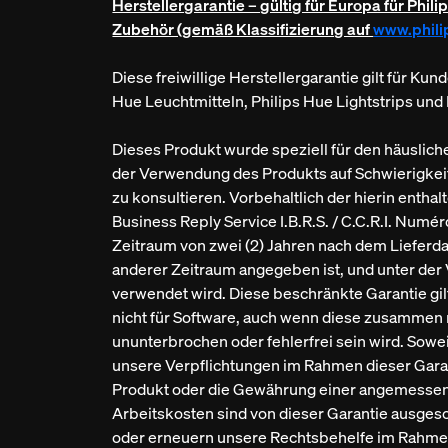
Herstellergarantie – gültig für Europa für Phi
Zubehör (gemäß Klassifizierung auf
www.phili
Diese freiwillige Herstellergarantie gilt für Ku
Hue Leuchtmitteln, Philips Hue Lightstrips und
Dieses Produkt wurde speziell für den häuslic
der Verwendung des Produkts auf Schwierigkei
zu konsultieren. Vorbehaltlich der hierin entha
Business Reply Service I.B.R.S. / C.C.R.I. Nu
Zeitraum von zwei (2) Jahren nach dem Lieferda
anderer Zeitraum angegeben ist, und unter der
verwendet wird. Diese beschränkte Garantie gil
nicht für Software, auch wenn diese zusammen 
ununterbrochen oder fehlerfrei sein wird. So
unsere Verpflichtungen im Rahmen dieser Garant
Produkt oder die Gewährung einer angemessenen
Arbeitskosten sind von dieser Garantie ausges
oder erneuern unsere Rechtsbehelfe im Rahmen 