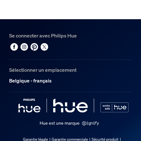
Couleur
Noir
Matériaux
Métal
Se connecter avec Philips Hue
Divers
Conçu spécialement pour
Séjour, Chambre, Bureau, Bureau d'étude, Cuisine
Sélectionner un emplacement
Type
Belgique - français
Autre
Dimensions et poids de l’emballage
Code barre produit
8719514407329
Hue est une marque
Poids net
0,67 kg
Garantie légale
Garantie commerciale
Sécurité produit