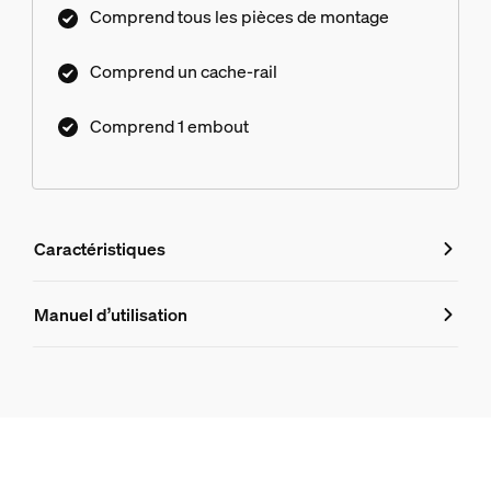
Comprend tous les pièces de montage
Comprend un cache-rail
Comprend 1 embout
Caractéristiques
Caractéristiques
Manuel d’utilisation
Numéro de produit (EAN/UPC)
8719514407329
Design et finition