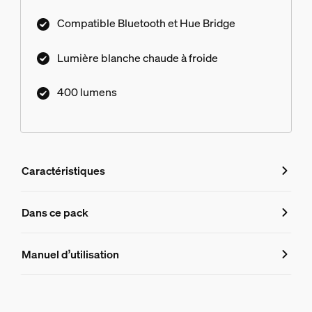
Compatible Bluetooth et Hue Bridge
Lumière blanche chaude à froide
400 lumens
Caractéristiques
Caractéristiques
Dans ce pack
Numéro de produit (EAN/UPC)
Manuel d’utilisation
8719514871663
Informations produit