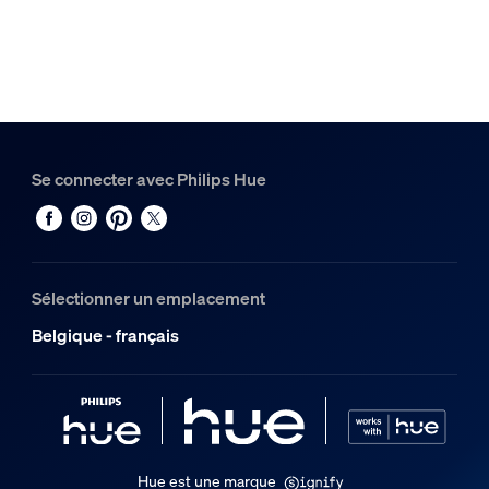
1
Hue Rail Perifo 1 m
1
Hue White and Color Ambiance Tube lumineux gradient co
1
Se connecter avec Philips Hue
Sélectionner un emplacement
Belgique - français
Hue est une marque