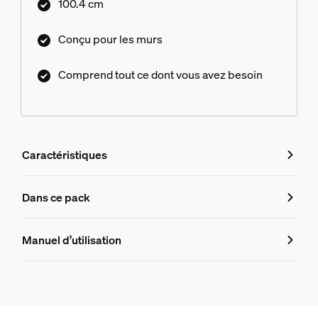
100.4 cm
Conçu pour les murs
Comprend tout ce dont vous avez besoin
Caractéristiques
Caractéristiques
Dans ce pack
Numéro de produit (EAN/UPC)
Manuel d’utilisation
8719514873162
Informations produit
Hue Bloc d'alimentation mural Perifo 100 W 1 point avec pri