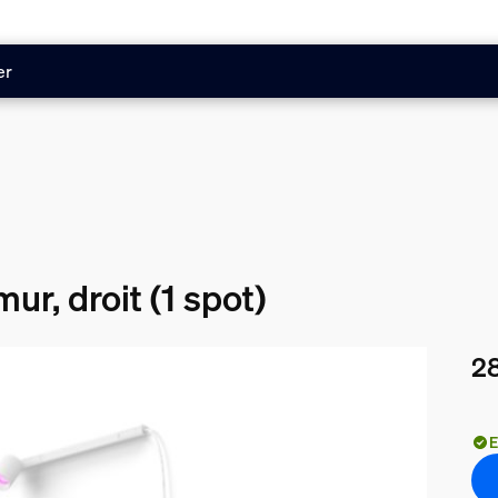
er
ur, droit (1 spot)
28
Le 
E