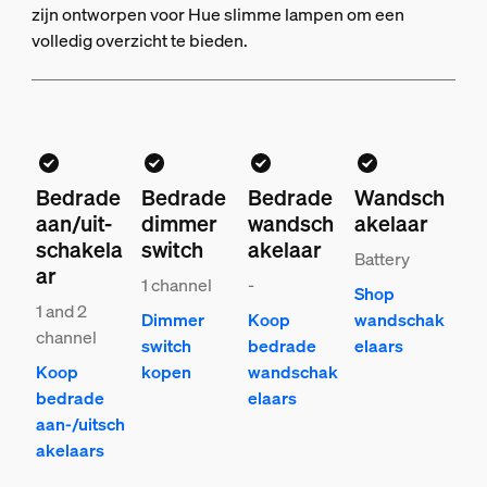
zijn ontworpen voor Hue slimme lampen om een
volledig overzicht te bieden.
Bedrade
Bedrade
Bedrade
Wandsch
aan/uit-
dimmer
wandsch
akelaar
schakela
switch
akelaar
Battery
ar
1 channel
-
Shop
1 and 2
Dimmer
Koop
wandschak
channel
switch
bedrade
elaars
Koop
kopen
wandschak
bedrade
elaars
aan-/uitsch
akelaars