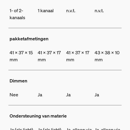
1- of 2-
1 kanaal
n.v.t.
n.v.t.
kanaals
pakketafmetingen
41 x 37 x 15
41 x 37 x 17
41 x 37 x 17
43 x 38 x 10
mm
mm
mm
mm
Dimmen
Nee
Ja
Ja
Ja
Ondersteuning van materie
Ja (als licht)
Ja (als licht)
Ja, alleen via
Ja, alleen via