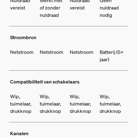
Nuldraad
Werkt met
Nuldraad
Geen
vereist
of zonder
vereist
nuldraad
nuldraad
nodig
Stroombron
Netstroom
Netstroom
Netstroom
Batterij (5+
jaar)
Compatibiliteit van schakelaars
Wip,
Wip,
Wip,
Wip,
tuimelaar,
tuimelaar,
tuimelaar,
tuimelaar,
drukknop
drukknop
drukknop
drukknop
Kanalen