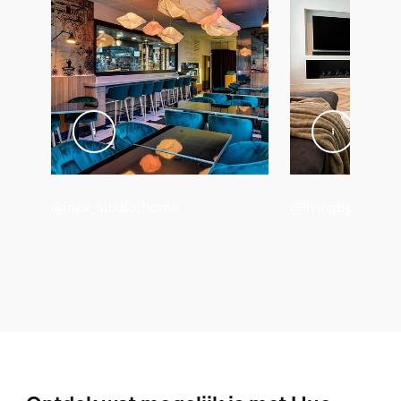
@inex_studio_home
@livingby.md