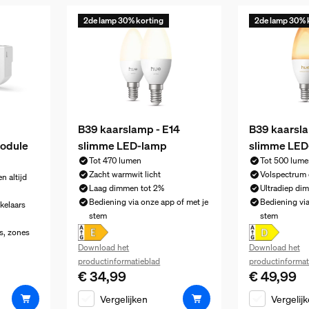
2de lamp 30% korting
2de lamp 30% 
B39 kaarslamp - E14
B39 kaarsla
odule
slimme LED-lamp
slimme LED
Tot 470 lumen
Tot 500 lume
Zacht warmwit licht
Volspectrum 
n altijd
Laag dimmen tot 2%
Ultradiep di
Bediening via onze app of met je
Bediening via
kelaars
stem
stem
s, zones
Download het
Download het
€ 79,99
productinformatieblad
productinformat
€ 34,99
€ 49,99
De huidige prijs is € 34,99
De huidige pr
Vergelijken
Vergelij