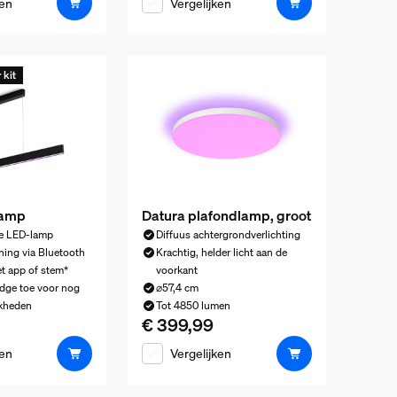
ken
Vergelijken
 kit
lamp
Datura plafondlamp, groot
de LED-lamp
Diffuus achtergrondverlichting
ning via Bluetooth
Krachtig, helder licht aan de
t app of stem*
voorkant
dge toe voor nog
⌀57,4 cm
jkheden
Tot 4850 lumen
€ 399,99
rijs is € 479,99
De huidige prijs is € 399,99
ken
Vergelijken