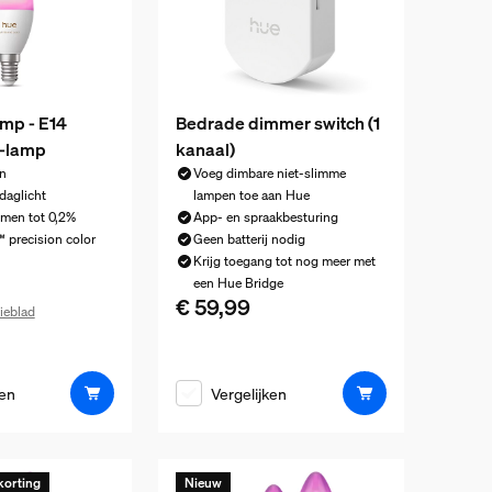
mp - E14
Bedrade dimmer switch (1
-lamp
kanaal)
n
Voeg dimbare niet-slimme
daglicht
lampen toe aan Hue
mmen tot 0,2%
App- en spraakbesturing
precision color
Geen batterij nodig
Krijg toegang tot nog meer met
een Hue Bridge
€ 59,99
De huidige prijs is € 59,99
ieblad
ijs is € 64,99
ken
Vergelijken
korting
Nieuw