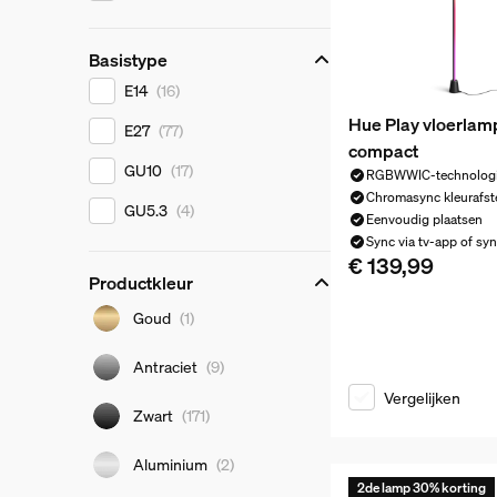
Basistype
Basistype
E14
(16)
Hue Play vloerlam
E27
(77)
compact
GU10
(17)
RGBWWIC-technolog
Chromasync kleurafs
GU5.3
(4)
Eenvoudig plaatsen
Sync via tv-app of sy
€ 139,99
De huidige prijs is 
Productkleur
Productkleur
Goud
(1)
Antraciet
(9)
Vergelijken
Zwart
(171)
Aluminium
(2)
2de lamp 30% korting