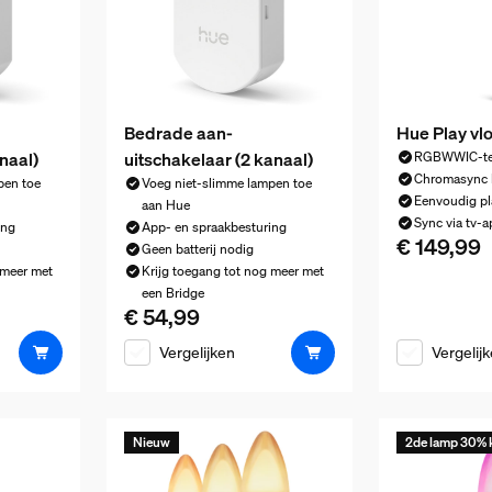
Bedrade aan-
Hue Play vl
naal)
uitschakelaar (2 kanaal)
RGBWWIC-te
Chromasync 
pen toe
Voeg niet-slimme lampen toe
Eenvoudig pl
aan Hue
Sync via tv-a
ing
App- en spraakbesturing
€ 149,99
De huidige pr
Geen batterij nodig
 meer met
Krijg toegang tot nog meer met
een Bridge
€ 54,99
€ 49,99
De huidige prijs is € 54,99
Vergelijken
Vergelij
Nieuw
2de lamp 30% 