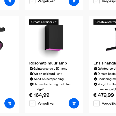
Vergelijken
Vergelij
Create a starter kit
Create a starter
Resonate muurlamp
Ensis hang
Geïntegreerde LED-lamp
Geïntegreer
Wit en gekleurd licht
Directe bedie
Werkt op netspanning
Bediening me
Slimme bediening met Hue
Voeg Hue Bri
€ 119,99
Bridge*
meer mogeli
€ 164,99
€ 479,99
De huidige prijs is € 164,99
De huidige p
Vergelijken
Vergelij