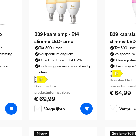
p
B39 kaarslamp - E14
B39 kaarsla
slimme LED-lamp
slimme LED
ie
Tot 500 lumen
Tot 500 lume
temming
Volspectrum daglicht
Volspectrum 
Ultradiep dimmen tot 0,2%
Ultradiep di
nc box
Bediening via onze app of met je
Chromasync™ 
€ 139,99
stem
Download het
Download het
productinformat
€ 64,99
De huidige pr
productinformatieblad
€ 69,99
De huidige prijs is € 69,99
Vergelijken
Vergelij
Nieuw
2de lamp 30% 