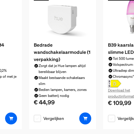
14
Bedrade
B39 kaarsla
wandschakelaarmodule (1
slimme LED
verpakking)
Tot 500 lume
Volspectrum 
Zorgt dat je Hue lampen altijd
0,2%
Ultradiep di
bereikbaar blijven
p of met je
Chromasync™ 
Maakt bestaande schakelaars
slim
Bedien lampen, kamers, zones
Download het
Geen batterij nodig
productinformat
€ 44,99
De huidige prijs is € 44,99
€ 109,99
De huidige pr
 € 34,99
Vergelijken
Vergelij