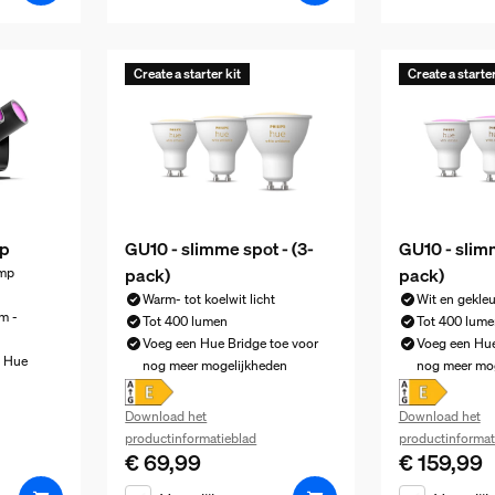
Create a starter kit
Create a starter
mp
GU10 - slimme spot - (3-
GU10 - slimm
pack)
pack)
amp
Warm- tot koelwit licht
Wit en gekleu
m -
Tot 400 lumen
Tot 400 lume
Voeg een Hue Bridge toe voor
Voeg een Hue
t Hue
nog meer mogelijkheden
nog meer mo
 € 359,99
Download het
Download het
productinformatieblad
productinformat
€ 69,99
€ 159,99
De huidige prijs is € 69,99
De huidige pr