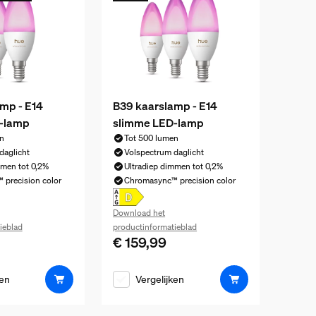
mp - E14
B39 kaarslamp - E14
-lamp
slimme LED-lamp
n
Tot 500 lumen
daglicht
Volspectrum daglicht
mmen tot 0,2%
Ultradiep dimmen tot 0,2%
precision color
Chromasync™ precision color
Download het
ieblad
productinformatieblad
€ 159,99
ijs is € 109,99
De huidige prijs is € 159,99
ken
Vergelijken