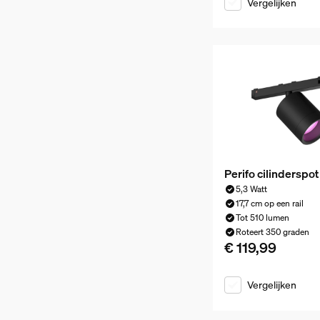
Vergelijken
Perifo cilinderspot
5,3 Watt
17,7 cm op een rail
Tot 510 lumen
Roteert 350 graden
€ 119,99
De huidige prijs is 
Vergelijken