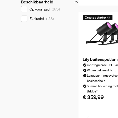
Beschikbaarheid
Beschikbaarheid
Op voorraad
(675)
Create a starter kit
Exclusief
(158)
Lily buitenspotla
Geïntegreerde LED-l
Wit en gekleurd licht
Laagspanningssystee
basiseenheid
Slimme bediening me
Bridge*
€ 359,99
De huidige prijs is