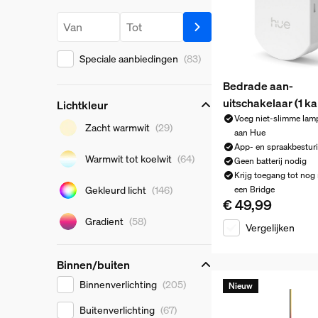
Prijs
Prijs vanaf
Prijs tot
Speciale aanbiedingen
(83)
Bedrade aan-
uitschakelaar (1 ka
Lichtkleur
Voeg niet-slimme lam
Lichtkleur
Zacht warmwit
(29)
aan Hue
App- en spraakbestur
Warmwit tot koelwit
(64)
Geen batterij nodig
Krijg toegang tot nog
Gekleurd licht
(146)
een Bridge
€ 49,99
De huidige prijs is 
Gradient
(58)
Vergelijken
Binnen/buiten
Binnen/buiten
Binnenverlichting
(205)
Nieuw
Buitenverlichting
(67)