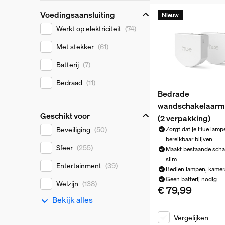
Voedingsaansluiting
Nieuw
Voedingsaansluiting
Werkt op elektriciteit
(74)
Met stekker
(61)
Batterij
(7)
Bedraad
(11)
Bedrade
wandschakelaarm
Geschikt voor
(2 verpakking)
Geschikt voor
Beveiliging
(50)
Zorgt dat je Hue lampe
bereikbaar blijven
Sfeer
(255)
Maakt bestaande scha
slim
Entertainment
(39)
Bedien lampen, kamer
Geen batterij nodig
Welzijn
(138)
€ 79,99
De huidige prijs is 
Bekijk alles
Vergelijken