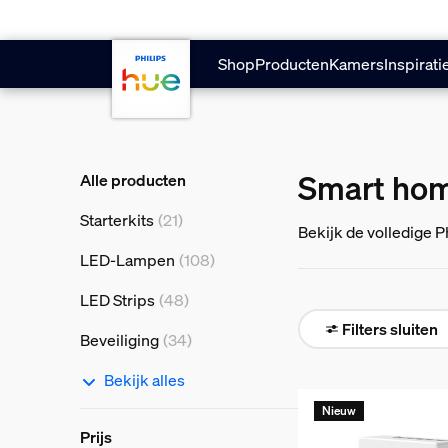
Doorgaan naar inhoud
Shop
Producten
Kamers
Inspirati
Smart hom
Alle producten
Starterkits
(21)
Bekijk de volledige P
armaturen, lampen, b
LED-Lampen
(108)
LED Strips
(48)
Filters sluiten
Beveiliging
(34)
Bekijk alles
Nieuw
Prijs