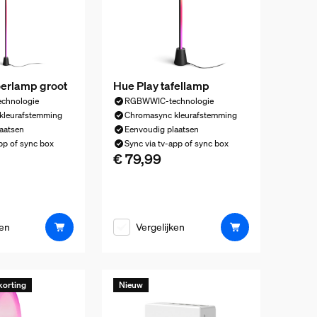
oerlamp groot
Hue Play tafellamp
chnologie
RGBWWIC-technologie
kleurafstemming
Chromasync kleurafstemming
aatsen
Eenvoudig plaatsen
pp of sync box
Sync via tv-app of sync box
€ 79,99
ijs is € 149,99
De huidige prijs is € 79,99
ken
Vergelijken
korting
Nieuw