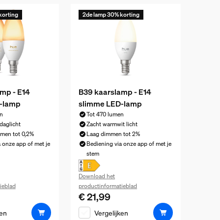
korting
2de lamp 30% korting
mp - E14
B39 kaarslamp - E14
-lamp
slimme LED-lamp
n
Tot 470 lumen
daglicht
Zacht warmwit licht
mmen tot 0,2%
Laag dimmen tot 2%
 onze app of met je
Bediening via onze app of met je
stem
Download het
ieblad
productinformatieblad
€ 21,99
ijs is € 49,99
De huidige prijs is € 21,99
ken
Vergelijken