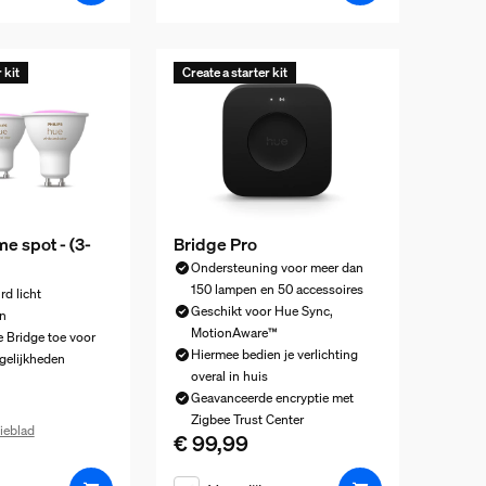
 kit
Create a starter kit
e spot - (3-
Bridge Pro
Ondersteuning voor meer dan
150 lampen en 50 accessoires
rd licht
Geschikt voor Hue Sync,
n
MotionAware™
 Bridge toe voor
Hiermee bedien je verlichting
gelijkheden
overal in huis
Geavanceerde encryptie met
Zigbee Trust Center
ieblad
€ 99,99
De huidige prijs is € 99,99
ijs is € 159,99