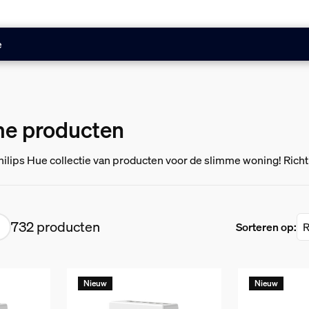
e
e producten
hilips Hue collectie van producten voor de slimme woning! Richt
eveiligingscamera's en sensoren.
732 producten
Sorteren op:
Nieuw
Nieuw