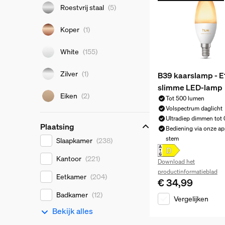
Roestvrij staal
(5)
Koper
(1)
White
(155)
Zilver
(1)
B39 kaarslamp - E
slimme LED-lamp
Eiken
(2)
Tot 500 lumen
Volspectrum daglicht
Ultradiep dimmen tot 
Plaatsing
Bediening via onze ap
Plaatsing
stem
Slaapkamer
(238)
Kantoor
(221)
Download het
productinformatieblad
Eetkamer
(204)
€ 34,99
De huidige prijs is
Badkamer
(12)
Vergelijken
Bekijk alles