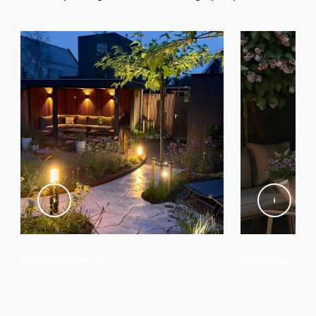
@lubberselektro
@hannasangla