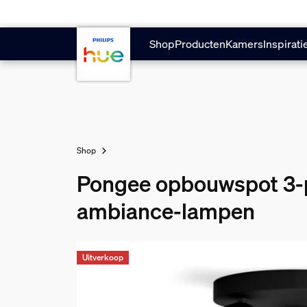
Doorgaan naar inhoud
Shop
Producten
Kamers
Inspirati
Shop
Pongee opbouwspot 3-p
ambiance-lampen
Uitverkoop