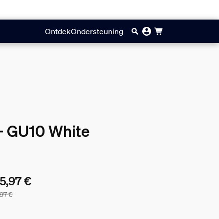
Ontdek
Ondersteuning
+ GU10 White
5,97 €
,97 €
bundelprijs is 125,97 €, de prijs van de losse producten in deze 