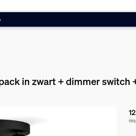
e
ack in zwart + dimmer switch 
12
139
De 