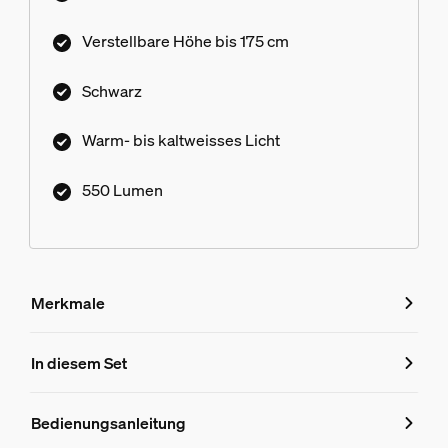
Verstellbare Höhe bis 175 cm
Schwarz
Warm- bis kaltweisses Licht
550 Lumen
Merkmale
Merkmale
In diesem Set
Produktnummer (EAN/UPC)
Bedienungsanleitung
8719514871038