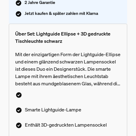
2 Jahre Garantie
Jetzt kaufen & später zahlen mit Klarna
Über Set: Lightguide Ellipse + 3D gedruckte
Tischleuchte schwarz
Mit der einzigartigen Form der Lightguide-Ellipse
und einem glänzend schwarzen Lampensockel
ist dieses Duo ein Designerstück. Die smarte
Lampe mit ihrem äesthetischen Leuchtstab
besteht aus mundgeblasenem Glas, während die
Halterung im 3D-Druckverfahren aus biologisch-
zirkulären Materialien hergestellt wird und so
moderne und traditionelle Handwerkskunst
Smarte Lightguide-Lampe
verbindet.
Enthält 3D-gedruckten Lampensockel