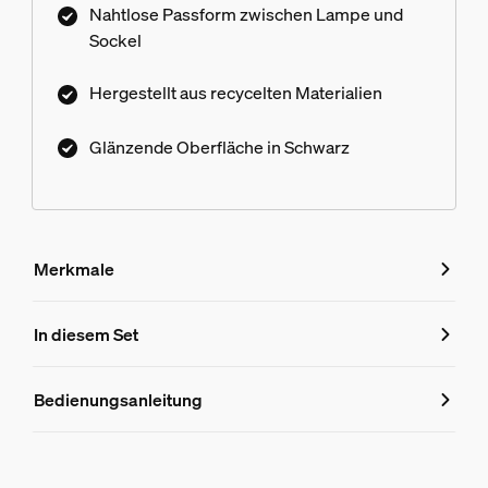
Nahtlose Passform zwischen Lampe und
Sockel
Hergestellt aus recycelten Materialien
Glänzende Oberfläche in Schwarz
Merkmale
Merkmale
In diesem Set
Produktnummer (EAN/UPC)
Bedienungsanleitung
8719514871120
Produktinformationen