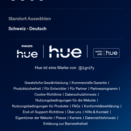
2 Jahr(e)
Technische Daten
Standort Auswählen
Schweiz - Deutsch
Batterietyp
AA (LR6)
IP-Code
IP54
Montageoptionen
Hue ist eine Marke von
Wand, Stehend
Gesetzliche Gewährleistung
Kommerzielle Garantie
Die Lampe
Produktsicherheit
Für Entwickler
Für Partner
Partnerprogramm
Cookie-Richtlinie
Datenschutzhinweis
Nutzungsbedingungen für die Website
Software-Upgrades möglich
Nutzungsbedingungen für Produkte
FAQs
Konformitätserklärung
Ja
End-of-Support-Richtlinie
Über uns
Hilfe & Kontakt
Eigentümer der Website
Presse
Karriere
Datenrechtshinweis
Der Schalter
Erklärung zur Barrierefreiheit