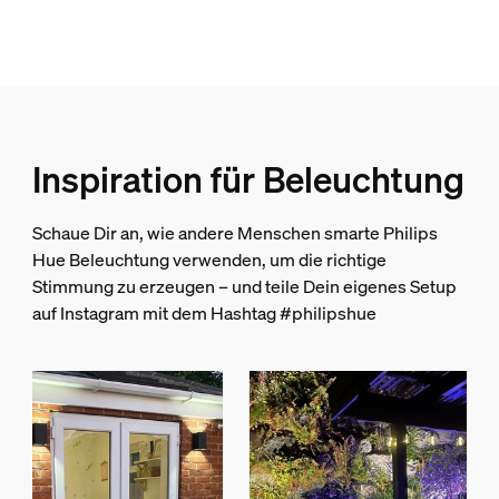
Packmaße und Gewicht
EAN/UPC - Produkt
8719514342262
Nettogewicht
Inspiration für Beleuchtung
0.19 kg
Bruttogewicht
Schaue Dir an, wie andere Menschen smarte Philips
0.3 kg
Hue Beleuchtung verwenden, um die richtige
Höhe
Stimmung zu erzeugen – und teile Dein eigenes Setup
174 mm
auf Instagram mit dem Hashtag #philipshue
Länge
146 mm
Breite
72 mm
Material-Nummer (12NC)
929003067401