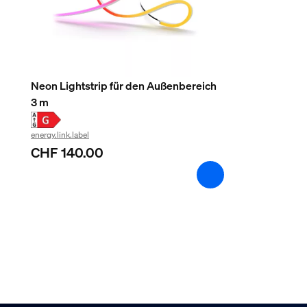
Typ C, Typ G
Sonstiges
Typ
Ersatzteile
Neon Lightstrip für den Außenbereich
3 m
Packmaße und Gewicht
energy.link.label
CHF 140.00
EAN/UPC - Produkt
8720169267992
Nettogewicht
0.18 kg
Bruttogewicht
0.23 kg
Höhe
74 mm
Länge