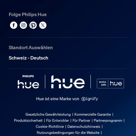
123 mm
Folge Philips Hue
Breite
85 mm
Material-Nummer (12NC)
929003661301
Standort Auswählen
Produktabmessungen und -gewicht
Schweiz - Deutsch
Nettogewicht
0.2 kg
Nettogewicht
0.4 lb
Hue ist eine Marke von
Gesamte Höhe
940 mm
Gesetzliche Gewährleistung
Kommerzielle Garantie
Gesamte Länge
Produktsicherheit
Für Entwickler
Für Partner
Partnerprogramm
Cookie-Richtlinie
Datenschutzhinweis
38 mm
Nutzungsbedingungen für die Website