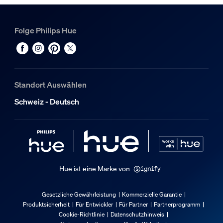
Material
Synthetik
Folge Philips Hue
Packmaße und Gewicht
EAN/UPC - Produkt
8720169307841
Standort Auswählen
Nettogewicht
Schweiz - Deutsch
0.34 kg
Bruttogewicht
0.47 kg
Höhe
0 cm
Hue ist eine Marke von
Länge
0 cm
Gesetzliche Gewährleistung
Kommerzielle Garantie
Breite
Produktsicherheit
Für Entwickler
Für Partner
Partnerprogramm
0 cm
Cookie-Richtlinie
Datenschutzhinweis