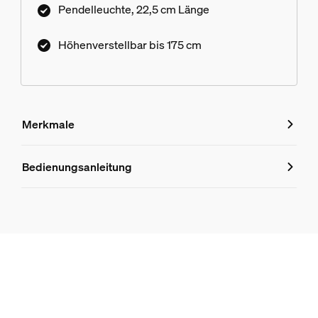
Pendelleuchte, 22,5 cm Länge
Höhenverstellbar bis 175 cm
Merkmale
Merkmale
Bedienungsanleitung
Produktnummer (EAN/UPC)
8720169307841
Design und Materialausführung
Farbe
Weiß