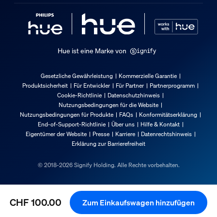
Material-Nummer (12NC)
929003522901
Produktabmessungen und -gewicht
Hue ist eine Marke von
Gesamte Höhe
Gesetzliche Gewährleistung
Kommerzielle Garantie
72 mm
Produktsicherheit
Für Entwickler
Für Partner
Partnerprogramm
Gesamte Länge
Cookie-Richtlinie
Datenschutzhinweis
284 mm
Nutzungsbedingungen für die Website
Nutzungsbedingungen für Produkte
FAQs
Konformitätserklärung
Gesamte Breite
End-of-Support-Richtlinie
Über uns
Hilfe & Kontakt
120 mm
Eigentümer der Website
Presse
Karriere
Datenrechtshinweis
Erklärung zur Barrierefreiheit
Service
© 2018-2026 Signify Holding. Alle Rechte vorbehalten.
Garantie
2 Jahr(e)
CHF 100.00
Zum Einkaufswagen hinzufügen
Technische Daten
Aktueller Preis ist CHF 100.00