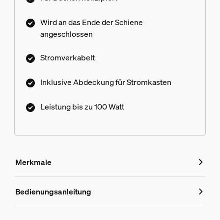
Schwellenwert erreichst. Nur für das Hue Perifo
Track Lighting System.
Wird an das Ende der Schiene
angeschlossen
Stromverkabelt
Inklusive Abdeckung für Stromkasten
Leistung bis zu 100 Watt
Merkmale
Merkmale
Bedienungsanleitung
Produktnummer (EAN/UPC)