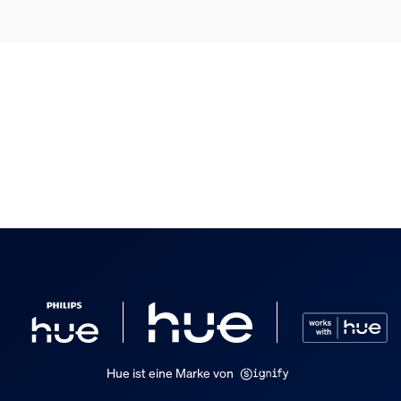
itszimmer, Küche
t
Hue ist eine Marke von