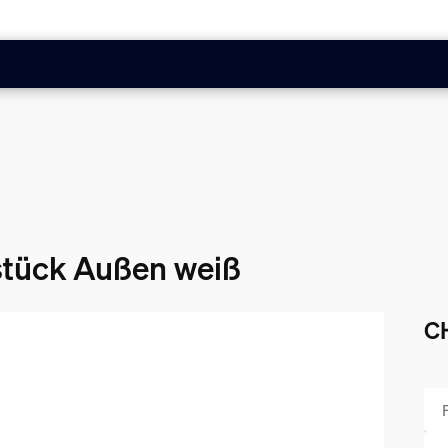
stück Außen weiß
C
Akt