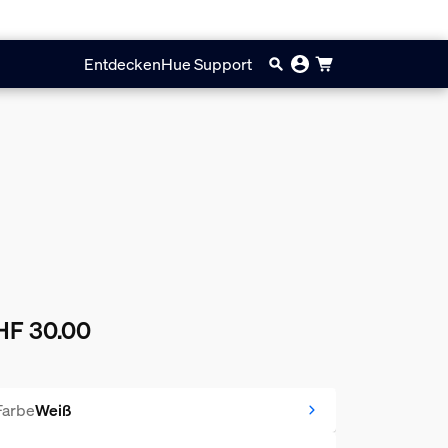
Entdecken
Hue Support
HF 30.00
ueller Preis ist CHF 30.00
Farbe
Weiß