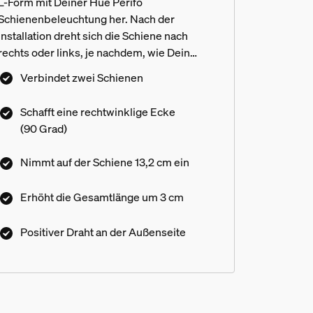
L-Form mit Deiner Hue Perifo
Schienenbeleuchtung her. Nach der
Installation dreht sich die Schiene nach
rechts oder links, je nachdem, wie Dein
Netzteil positioniert ist. Nur für das Hue
Verbindet zwei Schienen
Perifo Track Lighting System.
Schafft eine rechtwinklige Ecke
(90 Grad)
Nimmt auf der Schiene 13,2 cm ein
Erhöht die Gesamtlänge um 3 cm
Positiver Draht an der Außenseite