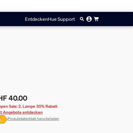
Entdecken
Hue Support
HF 40.00
ueller Preis ist CHF 40.00
pen Sale: 2. Lampe 30% Rabatt
zt Angebote entdecken
Produktdatenblatt herunterladen