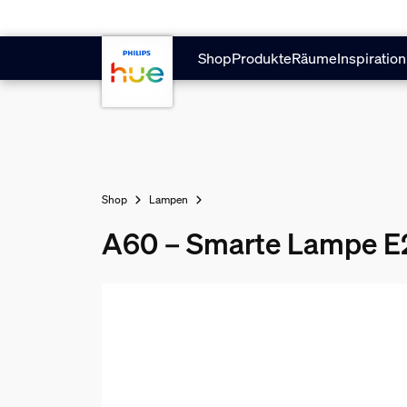
Zum Hauptinhalt springen
Shop
Produkte
Räume
Inspiration
Shop
Lampen
A60 – Smarte Lampe E2