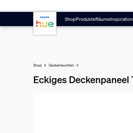
Zum Hauptinhalt springen
Shop
Produkte
Räume
Inspiration
Shop
Deckenleuchten
Eckiges Deckenpaneel T