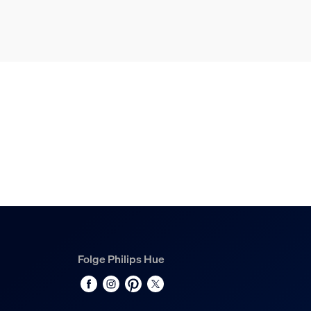
Nennlebensdauer
25'000
Zusatzfunktion/Zubehör
Dimmbar mit Hue App und Schalter
Ja
LED integriert
Ja
Lichteigenschaften
Farbwiedergabeindex (CRI)
>80
Folge Philips Hue
Farbtemperatur
2200-6500 K