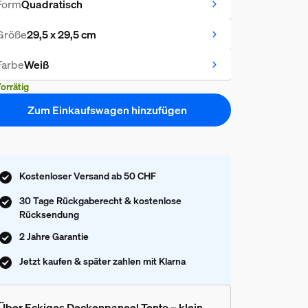
Form
Quadratisch
Größe
29,5 x 29,5 cm
Farbe
Weiß
orrätig
Zum Einkaufswagen hinzufügen
Kostenloser Versand ab 50 CHF
30 Tage Rückgaberecht & kostenlose
Rücksendung
2 Jahre Garantie
Jetzt kaufen & später zahlen mit Klarna
Über Eckiges Deckenpaneel Tento – klein