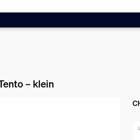
ento – klein
C
Akt