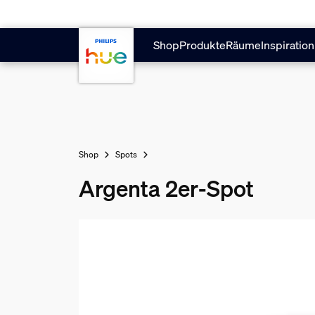
Zum Hauptinhalt springen
Shop
Produkte
Räume
Inspiration
Shop
Spots
Argenta 2er-Spot