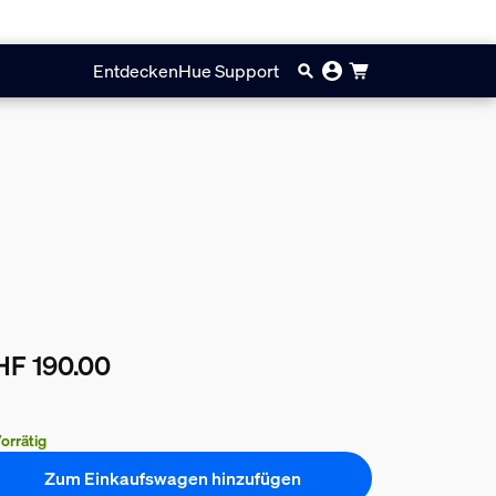
Entdecken
Hue Support
HF 190.00
ueller Preis ist CHF 190.00
orrätig
Zum Einkaufswagen hinzufügen