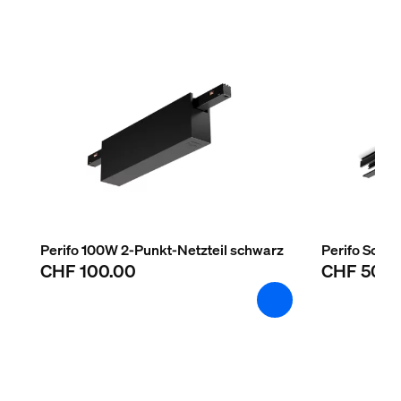
Material
Metall
Nutzlebensdauer
Nennlebensdauer
25'000
Zusatzfunktion/Zubehör im Lieferumfa
Dimmbar mit Hue App und Schalter
Ja
Perifo 100W 2-Punkt-Netzteil schwarz
Perifo Schi
CHF 100.00
CHF 50.0
LED integriert
Ja
Lichteigenschaften
Farbtemperatur