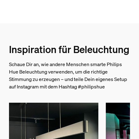
2000-6500 K
Sonstiges
Speziell geeignet für
Wohnzimmer, Schlafzimmer
Inspiration für Beleuchtung
Stil
Modern
Schaue Dir an, wie andere Menschen smarte Philips
Typ
Hue Beleuchtung verwenden, um die richtige
Pendelleuchten
Stimmung zu erzeugen – und teile Dein eigenes Setup
EyeComfort
auf Instagram mit dem Hashtag #philipshue
Nein
Packmaße und Gewicht
EAN/UPC - Produkt
8719514343368
Nettogewicht