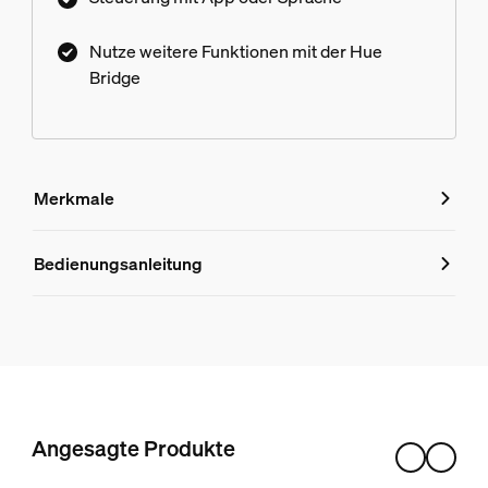
Nutze weitere Funktionen mit der Hue
Bridge
Merkmale
Merkmale
Bedienungsanleitung
Produktnummer (EAN/UPC)
8719514343368
Design und Materialausführung
Farbe
Angesagte Produkte
Schwarz