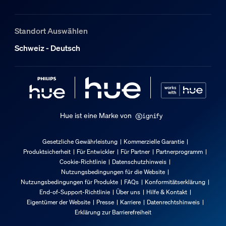
Gesamte Höhe
90 mm
Standort Auswählen
Gesamte Länge
1'299 mm
Schweiz - Deutsch
Gesamte Breite
40 mm
Höhe der Produktpalette
235 mm to 1570 mm
Hue ist eine Marke von
Service
Gesetzliche Gewährleistung
Kommerzielle Garantie
Garantie
Produktsicherheit
Für Entwickler
Für Partner
Partnerprogramm
2 Jahr(e)
Cookie-Richtlinie
Datenschutzhinweis
Nutzungsbedingungen für die Website
Technische Daten
Nutzungsbedingungen für Produkte
FAQs
Konformitätserklärung
End-of-Support-Richtlinie
Über uns
Hilfe & Kontakt
Eigentümer der Website
Presse
Karriere
Datenrechtshinweis
Lichtleistung von 4.000 K
Erklärung zur Barrierefreiheit
5'500