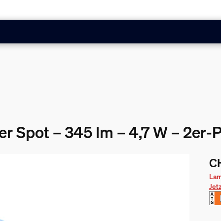
er Spot – 345 lm – 4,7 W – 2er-
C
Akt
Lam
Jet