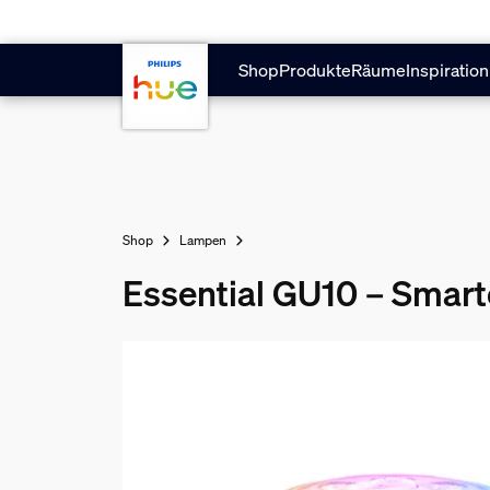
Zum Hauptinhalt springen
Shop
Produkte
Räume
Inspiration
Shop
Lampen
Essential GU10 – Smart