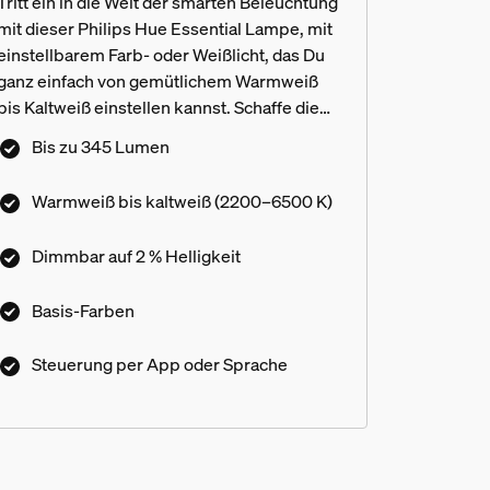
Tritt ein in die Welt der smarten Beleuchtung
mit dieser Philips Hue Essential Lampe, mit
einstellbarem Farb- oder Weißlicht, das Du
ganz einfach von gemütlichem Warmweiß
bis Kaltweiß einstellen kannst. Schaffe die
perfekte Stimmung mit sanftem Dimmen,
Bis zu 345 Lumen
Millionen von Farben und einer Bibliothek
von Lichtszenen, die von unseren Experten
Warmweiß bis kaltweiß (2200–6500 K)
entworfen wurden – oder kreiere Deine
eigene! Kompatibel mit allen Philips Hue
Dimmbar auf 2 % Helligkeit
Produkten.
Basis-Farben
Steuerung per App oder Sprache