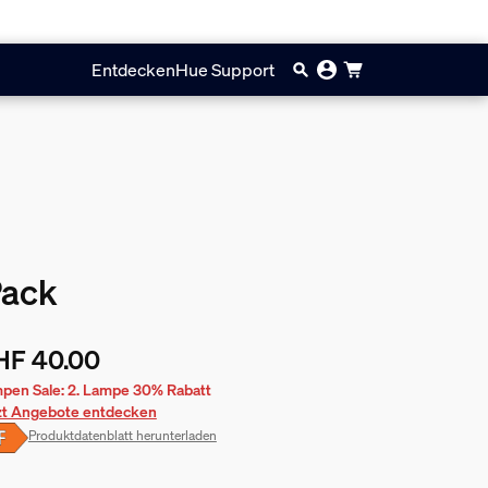
Entdecken
Hue Support
Pack
HF 40.00
ueller Preis ist CHF 40.00
pen Sale: 2. Lampe 30% Rabatt
zt Angebote entdecken
Produktdatenblatt herunterladen