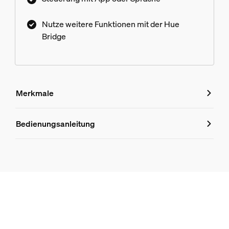
Nutze weitere Funktionen mit der Hue
Bridge
Merkmale
Merkmale
Bedienungsanleitung
Produktnummer (EAN/UPC)
8718696176498
Design und Materialausführung
Farbe
Weiß