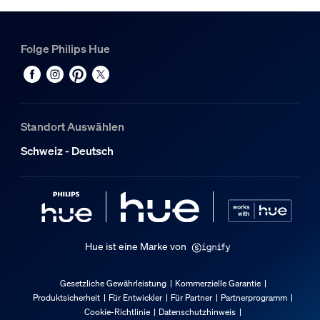
Material
Metall, Synthetik
Folge Philips Hue
Nutzlebensdauer
Nennlebensdauer
25'000
Standort Auswählen
Zusatzfunktion/Zubehör im Lieferumfa
Schweiz - Deutsch
Dimmbar mit Hue App und Schalter
Ja
LED integriert
Ja
Hue ist eine Marke von
Lichteigenschaften
Gesetzliche Gewährleistung
Kommerzielle Garantie
Produktsicherheit
Für Entwickler
Für Partner
Partnerprogramm
Farbtemperatur
Cookie-Richtlinie
Datenschutzhinweis