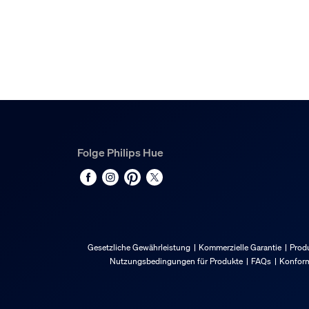
2700 K
Sonstiges
Speziell geeignet für
Garten, Patio
Typ
Sockel-/Wegeleuchte
Folge Philips Hue
Packmaße und Gewich
EAN/UPC - Produkt
8718696166055
Gesetzliche Gewährleistung
Kommerzielle Garantie
Produ
Nettogewicht
Nutzungsbedingungen für Produkte
FAQs
Konform
1.38 kg
Bruttogewicht
1.68 kg