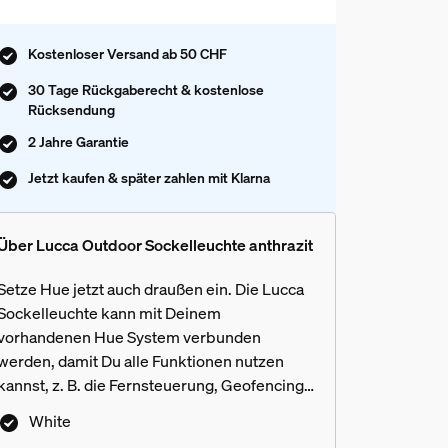
Kostenloser Versand ab 50 CHF
30 Tage Rückgaberecht & kostenlose
Rücksendung
2 Jahre Garantie
Jetzt kaufen & später zahlen mit Klarna
Über Lucca Outdoor Sockelleuchte anthrazit
Setze Hue jetzt auch draußen ein. Die Lucca
Sockelleuchte kann mit Deinem
vorhandenen Hue System verbunden
werden, damit Du alle Funktionen nutzen
kannst, z. B. die Fernsteuerung, Geofencing,
dimmen und Einstellen von Zeitplänen. Eine
White
Hue Bridge ist erforderlich (nicht im