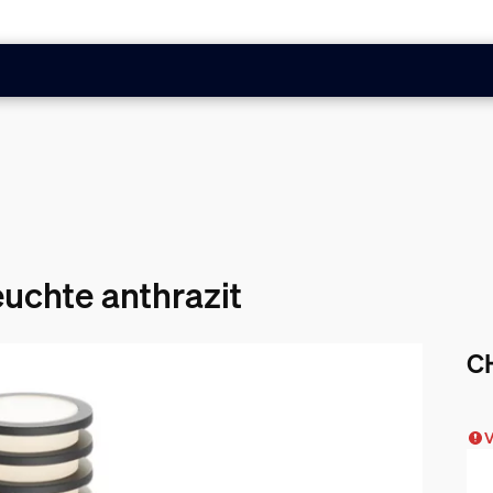
uchte anthrazit
C
Akt
V