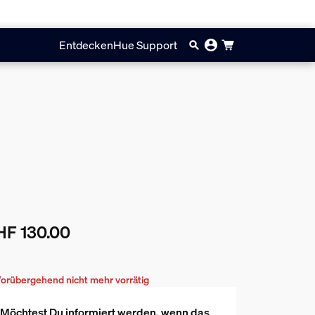
Entdecken
Hue Support
HF 130.00
ueller Preis ist CHF 130.00
orübergehend nicht mehr vorrätig
Möchtest Du informiert werden, wenn das