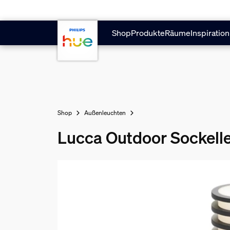
Zum Hauptinhalt springen
Shop
Produkte
Räume
Inspiration
Shop
Außenleuchten
Lucca Outdoor Sockelle